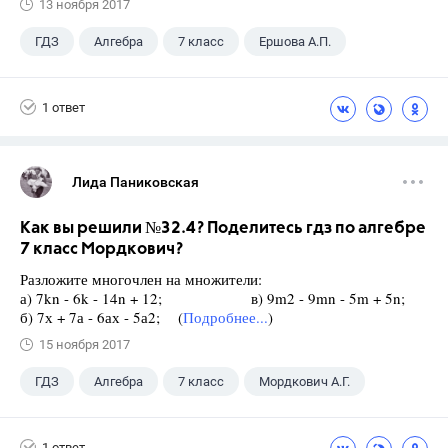
13 ноября 2017
ГДЗ
Алгебра
7 класс
Ершова А.П.
1 ответ
Лида Паниковская
Как вы решили №32.4? Поделитесь гдз по алгебре
7 класс Мордкович?
Разложите многочлен на множители:
а) 7kn - 6k - 14n + 12; в) 9m2 - 9mn - 5m + 5n;
б) 7х + 7а - 6ах - 5а2; (
Подробнее...
)
15 ноября 2017
ГДЗ
Алгебра
7 класс
Мордкович А.Г.
1 ответ