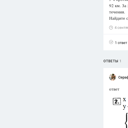
92 км. За
Вузы
течения.
1752
ответа
Найдите с
Олимпиады
4 сентя
82
ответа
Spotlight
1 ответ
1551
ответ
ГИА
ОТВЕТЫ
1
280
ответов
Сера
ответ