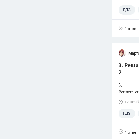
ГДЗ
1 ответ
Март
3. Реши
2.
3.
Решите си
12 нояб
ГДЗ
1 ответ