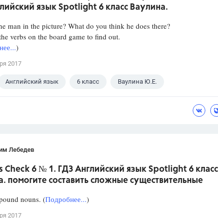
лийский язык Spotlight 6 класс Ваулина.
he man in the picture? What do you think he does there?
he verbs on the board game to find out.
ее...
)
ря 2017
Английский язык
6 класс
Ваулина Ю.Е.
им Лебедев
s Check 6 № 1. ГДЗ Английский язык Spotlight 6 класс
а. помогите составить сложные существительные
ound nouns. (
Подробнее...
)
ря 2017