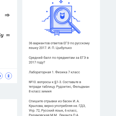
36 вариантов ответов ЕГЭ по русскому
языку 2017. И. П. Цыбулько
Средний балл по предметам за ЕГЭ в
2017 году?
Лабораторная 1. Физика 7 класс
№10. вопросы к §1-3. Составьте в
тетради таблицу. Рудзитис, Фельдман
8 класс химия
Спишите отрывки из басен И. А.
Крылова, верно употребляя не. ГДЗ,
Упр. 72, Русский язык, 6 класс,
Разумовская М.М., Леканта П.А.