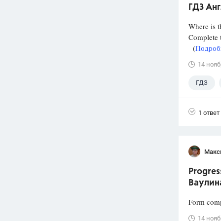
ГДЗ Анг
Where is t
Complete t
(
Подробн
14 нояб
ГДЗ
1 ответ
Макс
Progres
Ваулин
Form comp
14 нояб