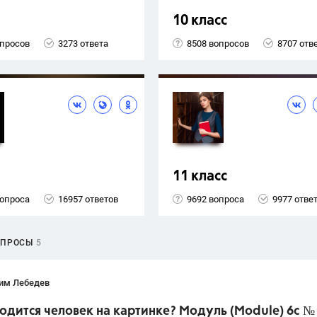
10 класс
опросов
3273 ответа
8508 вопросов
8707 отв
11 класс
вопроса
16957 ответов
9692 вопроса
9977 отве
ОПРОСЫ
5
им Лебедев
одится человек на картинке? Модуль (Module) 6c № 