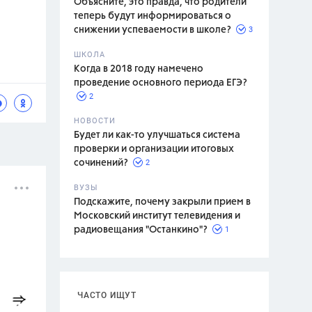
Объясните, это правда, что родители
теперь будут информироваться о
3
снижении успеваемости в школе?
ШКОЛА
спитание
Когда в 2018 году намечено
проведение основного периода ЕГЭ?
2
НОВОСТИ
Будет ли как-то улучшаться система
проверки и организации итоговых
2
сочинений?
ВУЗЫ
Подскажите, почему закрыли прием в
Московский институт телевидения и
1
радиовещания "Останкино"?
ЧАСТО ИЩУТ