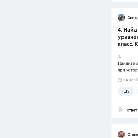
Светл
4. Най
уравнен
класс. 
4.
Найдите з
при кото
14 нояб
ГДЗ
1 ответ
Степк