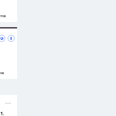
етов
тов
1.