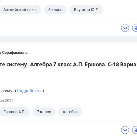
Английский язык
6 класс
Ваулина Ю.Е.
а Серафимовна
те систему. Алгебра 7 класс А.П. Ершова. С-18 Вариа
стему: (
Подробнее...
)
ря 2017
Ершова А.П.
7 класс
Алгебра