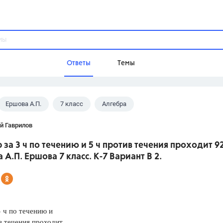
Ответы
Темы
Ершова А.П.
7 класс
Алгебра
ы
Домашнее задание
Русский язык,
Химия,
Геометрия,
й Гаврилов
Обществознание,
Физика
р за 3 ч по течению и 5 ч против течения проходит 92
Школа
 А.П. Ершова 7 класс. К-7 Вариант В 2.
9 класс,
8 класс,
11 класс,
10 клас
6 класс,
4 класс,
5 класс,
1 класс,
Учебники
3 ч по течению и
Разумовская М.М.,
Габриелян О.С
в течения проходит
Рудзитис Г.Е.,
Цыбулько И.П.,
Атан