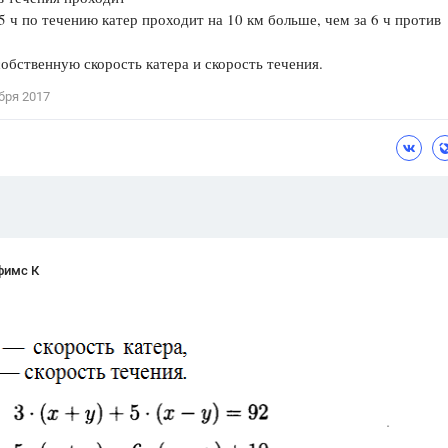
 5 ч по течению катер проходит на 10 км больше, чем за 6 ч против
Цветков Л. А.
обственную скорость катера и скорость течения.
Психология
Отношения,
Любовь,
Красота,
Во
бря 2017
ПОКАЗАТЬ ВСЕ
фимс К