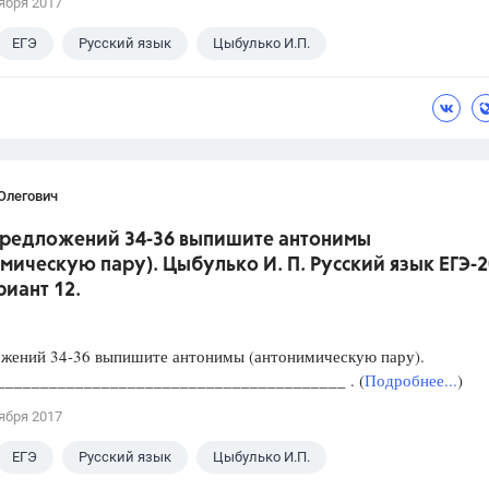
ября 2017
ЕГЭ
Русский язык
Цыбулько И.П.
Олегович
 предложений 34-36 выпишите антонимы
мическую пару). Цыбулько И. П. Русский язык ЕГЭ-
риант 12.
ожений 34-36 выпишите антонимы (антонимическую пару).
_________________________________________ . (
Подробнее...
)
ября 2017
ЕГЭ
Русский язык
Цыбулько И.П.