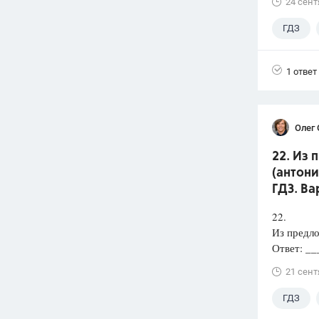
24 сент
ГДЗ
1 ответ
Олег 
22. Из
(антони
ГДЗ. Ва
22.
Из предл
Ответ: _
21 сент
ГДЗ