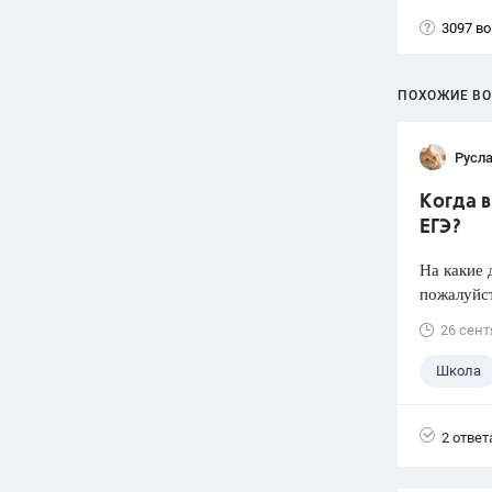
3097 в
ПОХОЖИЕ В
Русл
Когда 
ЕГЭ?
На какие 
пожалуйст
26 сент
Школа
2 ответ