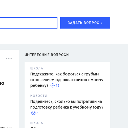
ЗАДАТЬ ВОПРОС
ИНТЕРЕСНЫЕ ВОПРОСЫ
ШКОЛА
Подскажите, как бороться с грубым
отношением одноклассников к моему
но
15
ребенку?
с,
7 класс,
НОВОСТИ
2 класс
Поделитесь, сколько вы потратили на
подготовку ребенка к учебному году?
8
.,
ШКОЛА
ропуска
асян Л.С.,