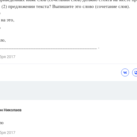
 (2) предложении текста? Выпишите это слово (сочетание слов).
Цветков Л. А.
 тому же
на это,
Психология
аоборот,
Отношения,
Любовь,
Красота,
Во
ло,
ПОКАЗАТЬ ВСЕ
_________________________________________ .
бря 2017
он Николаев
ло
бря 2017