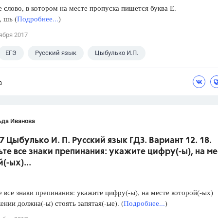
слово, в котором на месте пропуска пишется буква Е.
, шь (
Подробнее...
)
ября 2017
ЕГЭ
Русский язык
Цыбулько И.П.
а
ьда Иванова
7 Цыбулько И. П. Русский язык ГДЗ. Вариант 12. 18.
ьте все знаки препинания: укажите цифру(-ы), на ме
(-ых)...
е все знаки препинания: укажите цифру(-ы), на месте которой(-ых)
ении должна(-ы) стоять запятая(-ые). (
Подробнее...
)