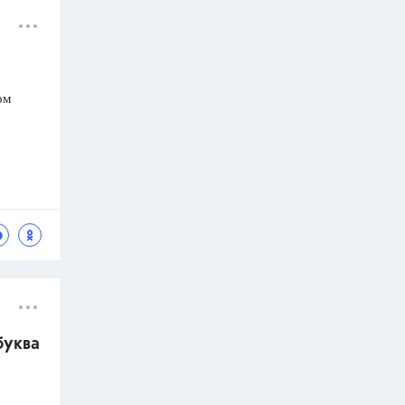
ом
буква