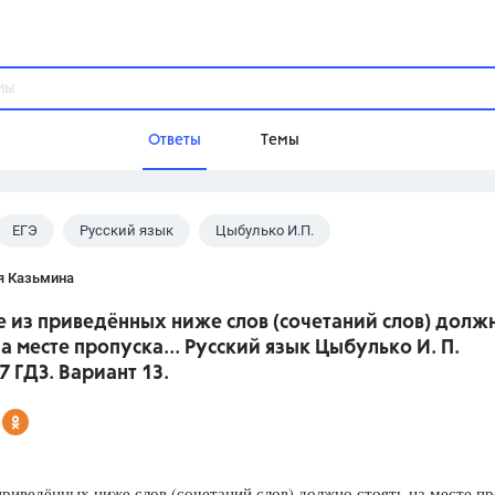
Ответы
Темы
ЕГЭ
Русский язык
Цыбулько И.П.
ы
Домашнее задание
Русский язык,
Химия,
Геометрия,
я Казьмина
Обществознание,
Физика
е из приведённых ниже слов (сочетаний слов) долж
Школа
на месте пропуска... Русский язык Цыбулько И. П.
9 класс,
8 класс,
11 класс,
10 клас
7 ГДЗ. Вариант 13.
6 класс,
4 класс,
5 класс,
1 класс,
Учебники
Разумовская М.М.,
Габриелян О.С
приведённых ниже слов (сочетаний слов) должно стоять на месте п
Рудзитис Г.Е.,
Цыбулько И.П.,
Атан