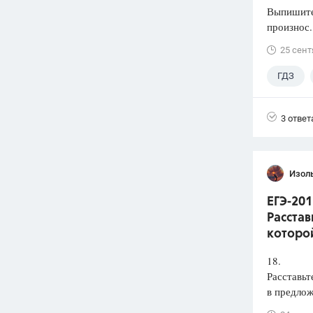
Выпишите 
произнос.
25 сент
ГДЗ
3 ответ
Изол
ЕГЭ-201
Расстав
которой
18.
Расставьт
в предлож