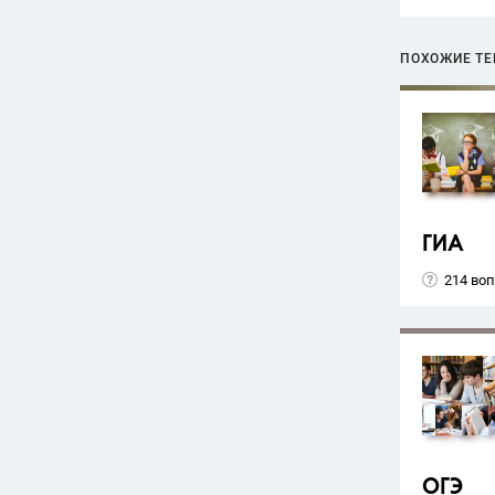
ПОХОЖИЕ Т
ГИА
214 во
ОГЭ