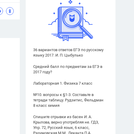
36 вариантов ответов ЕГЭ по русскому
языку 2017. И. П. Цыбулько
Средний балл по предметам за ЕГЭ в
2017 году?
Лабораторная 1. Физика 7 класс
№10. вопросы к §1-3. Составьте в
тетради таблицу. Рудзитис, Фельдман
8 класс химия
Спишите отрывки из басен И. А.
Крылова, верно употребляя не. ГДЗ,
Упр. 72, Русский язык, 6 класс,
Разумовская М.М., Леканта П.А.