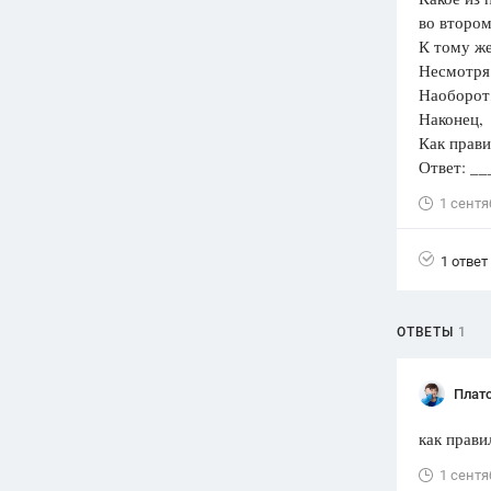
во втором
Вузы
К
1752
ответа
Несмотря 
Н
Олимпиады
Наконец,
82
ответа
Как прави
Spotlight
Ответ: _
1551
ответ
1 сентя
ГИА
280
ответов
1 ответ
ОТВЕТЫ
1
Плат
как прави
1 сентя