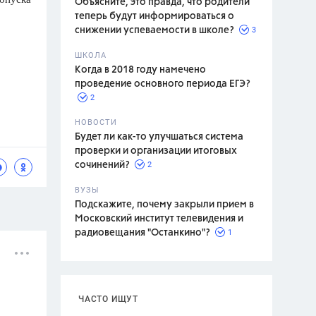
Объясните, это правда, что родители
теперь будут информироваться о
3
снижении успеваемости в школе?
ШКОЛА
спитание
Когда в 2018 году намечено
проведение основного периода ЕГЭ?
2
НОВОСТИ
Будет ли как-то улучшаться система
проверки и организации итоговых
2
сочинений?
ВУЗЫ
Подскажите, почему закрыли прием в
Московский институт телевидения и
1
радиовещания "Останкино"?
ЧАСТО ИЩУТ