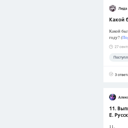
Лида
Какой б
Какой был
году? (
По
27 сент
Поступ
3 ответ
Алек
11. Вып
Е. Русс
11.