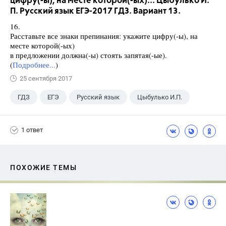
цифру(-ы), на месте которой(-ых)... Цыбулько И.
П. Русский язык ЕГЭ-2017 ГДЗ. Вариант 13.
16.
Расставьте все знаки препинания: укажите цифру(-ы), на
месте которой(-ых)
в предложении должна(-ы) стоять запятая(-ые).
(
Подробнее...
)
25 сентября 2017
ГДЗ
ЕГЭ
Русский язык
Цыбулько И.П.
1 ответ
ПОХОЖИЕ ТЕМЫ