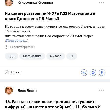
Кукусенька Кусенька
На каком расстоянии № 776 ГДЗ Математика 6
класс Дорофеев Г.В. Часть3.
Из города к озеру вышел турист со скоростью 5 км/ч, а через
15 мин вслед за
ним выехал велосипедист со скоростью 20 км/ч. Через
(
Подробнее...
)
11 сентября 2017
ГДЗ
Математика
6 класс
+1
Дорофеев Г. В.
1 ответ
Леха Лешка
16. Расставьте все знаки препинания: укажите
цифру(-ы), на месте которой(-ых)... Цыбулько И.