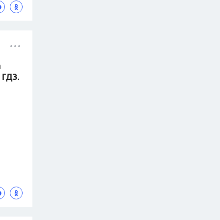
а
 ГДЗ.