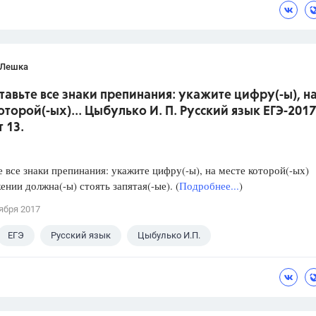
 Лешка
ставьте все знаки препинания: укажите цифру(-ы), н
оторой(-ых)... Цыбулько И. П. Русский язык ЕГЭ-2017
 13.
е все знаки препинания: укажите цифру(-ы), на месте которой(-ых)
ении должна(-ы) стоять запятая(-ые). (
Подробнее...
)
ября 2017
ЕГЭ
Русский язык
Цыбулько И.П.