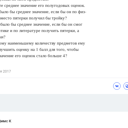
е среднее значение его полугодовых оценок.
Цветков Л. А.
было бы среднее значение, если бы он по физ-
вместо пятерки получил бы тройку?
Психология
было бы среднее значение, если бы он смог
Отношения,
Любовь,
Красота,
Во
тике и по литературе получить пятерки, а
ки?
ПОКАЗАТЬ ВСЕ
кому наименьшему количеству предметов ему
лучшить оценку на 1 балл для того, чтобы
начение его оценок стало больше 4?
я 2017
фимс К