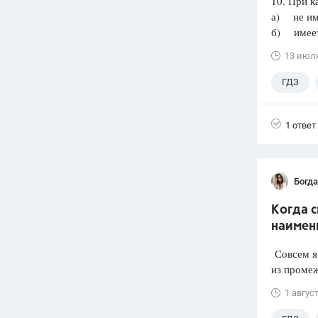
10. При к
а) не им
б) имеет 
13 июл
ГДЗ
1 ответ
Богд
Когда 
наимен
Совсем я 
из промеж
1 авгус