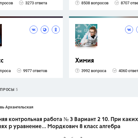
опросов
3273 ответа
8508 вопросов
8707 отв
сс
Химия
опроса
9977 ответов
3992 вопроса
4060 отве
ОПРОСЫ
5
вь Архангельская
я контрольная работа № 3 Вариант 2 10. При каки
ях р уравнение... Мордкович 8 класс алгебра