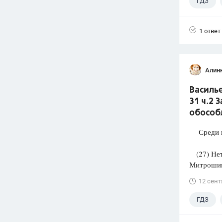
ГДЗ
1 ответ
Алин
Василье
31 ч.2 
обособ
Среди п
(27) Нет-
Митрошин
12 сент
ГДЗ