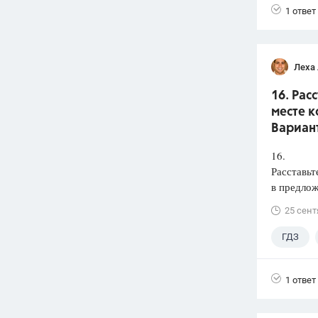
1 ответ
Леха
16. Рас
месте к
Вариант
16.
Расставьт
в предлож
25 сент
ГДЗ
1 ответ