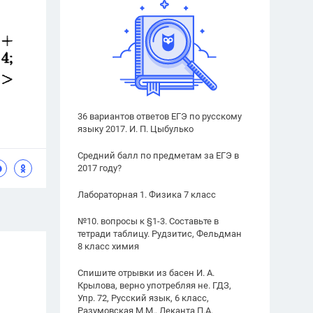
36 вариантов ответов ЕГЭ по русскому
языку 2017. И. П. Цыбулько
Средний балл по предметам за ЕГЭ в
2017 году?
Лабораторная 1. Физика 7 класс
№10. вопросы к §1-3. Составьте в
тетради таблицу. Рудзитис, Фельдман
8 класс химия
Спишите отрывки из басен И. А.
Крылова, верно употребляя не. ГДЗ,
Упр. 72, Русский язык, 6 класс,
Разумовская М.М., Леканта П.А.