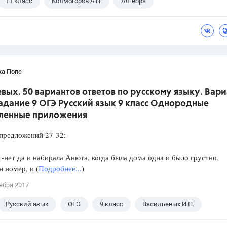
11 класс
Колмогоров А.Н.
Алгебра
ка Попс
вых. 50 вариантов ответов по русскому языку. Вари
Задание 9 ОГЭ Русский язык 9 класс Однородные
ленные приложения
редложений 27-32:
нет да и набирала Анюта, когда была дома одна и было грустно,
 номер, и (
Подробнее...
)
ября 2017
Русский язык
ОГЭ
9 класс
Васильевых И.П.