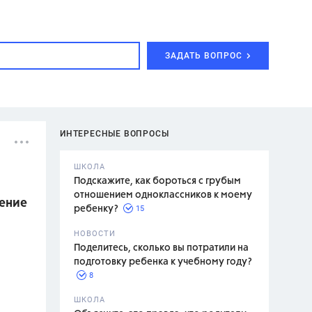
ЗАДАТЬ ВОПРОС
ИНТЕРЕСНЫЕ ВОПРОСЫ
ШКОЛА
Подскажите, как бороться с грубым
отношением одноклассников к моему
чение
15
ребенку?
с,
7 класс,
НОВОСТИ
2 класс
Поделитесь, сколько вы потратили на
подготовку ребенка к учебному году?
8
.,
ШКОЛА
асян Л.С.,