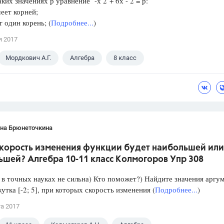
аких значениях р уравнение -х 2 + 6х - 2 = р:
еет корней;
один корень; (
Подробнее...
)
я 2017
Мордкович А.Г.
Алгебра
8 класс
ана Брюнеточкина
скорость изменения функции будет наибольшей или
ьшей? Алгебра 10-11 класс Колмогоров Упр 308
в точных науках не сильна) Кто поможет?) Найдите значения аргу
утка [-2; 5], при которых скорость изменения (
Подробнее...
)
та 2017