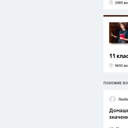
2985 в
11 кла
9692 в
ПОХОЖИЕ В
Любо
Домашня
значени