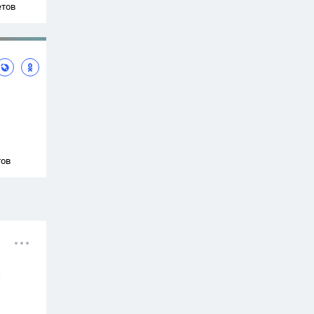
етов
тов
х