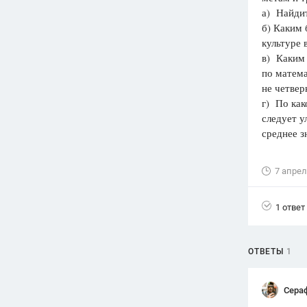
а) Найдит
Вузы
б) Каким 
1752
ответа
культуре 
в) Каким 
Олимпиады
по матема
82
ответа
не четвер
Spotlight
г) По ка
1551
ответ
следует у
среднее з
ГИА
280
ответов
7 апрел
1 ответ
ОТВЕТЫ
1
Сера