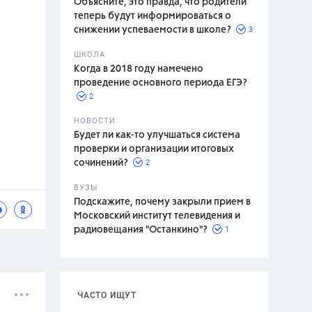
Объясните, это правда, что родители
теперь будут информироваться о
3
снижении успеваемости в школе?
ШКОЛА
спитание
Когда в 2018 году намечено
проведение основного периода ЕГЭ?
2
НОВОСТИ
Будет ли как-то улучшаться система
проверки и организации итоговых
2
сочинений?
ВУЗЫ
Подскажите, почему закрыли прием в
Московский институт телевидения и
1
радиовещания "Останкино"?
ЧАСТО ИЩУТ