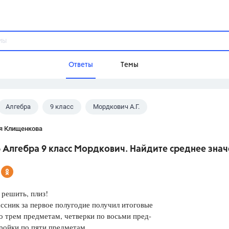
Ответы
Темы
Алгебра
9 класс
Мордкович А.Г.
ы
Домашнее задание
Русский язык,
Химия,
Геометрия,
я Клищенкова
Обществознание,
Физика
 Алгебра 9 класс Мордкович. Найдите среднее зна
Школа
9 класс,
8 класс,
11 класс,
10 клас
6 класс,
4 класс,
5 класс,
1 класс,
решить, плиз!
Учебники
ссник за первое полугодие получил итоговые
о трем предметам, четверки по восьми пред-
Разумовская М.М.,
Габриелян О.С
ройки по пяти предметам.
Рудзитис Г.Е.,
Цыбулько И.П.,
Атан