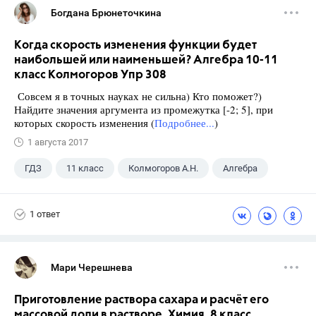
Богдана Брюнеточкина
Когда скорость изменения функции будет
наибольшей или наименьшей? Алгебра 10-11
класс Колмогоров Упр 308
Совсем я в точных науках не сильна) Кто поможет?)
Найдите значения аргумента из промежутка [-2; 5], при
которых скорость изменения (
Подробнее...
)
1 августа 2017
ГДЗ
11 класс
Колмогоров А.Н.
Алгебра
1 ответ
Мари Черешнева
Приготовление раствора сахара и расчёт его
массовой доли в растворе. Химия. 8 класс.