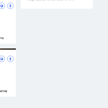
ета
ветов