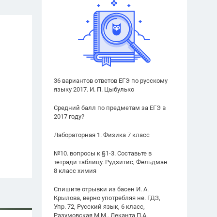
36 вариантов ответов ЕГЭ по русскому
языку 2017. И. П. Цыбулько
Средний балл по предметам за ЕГЭ в
2017 году?
Лабораторная 1. Физика 7 класс
№10. вопросы к §1-3. Составьте в
тетради таблицу. Рудзитис, Фельдман
8 класс химия
Спишите отрывки из басен И. А.
Крылова, верно употребляя не. ГДЗ,
Упр. 72, Русский язык, 6 класс,
Разумовская М.М., Леканта П.А.