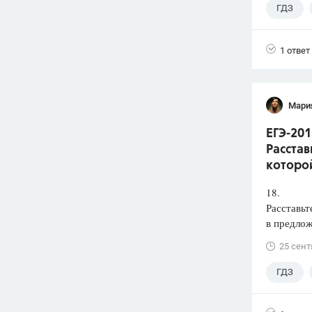
ГДЗ
1 ответ
Мари
ЕГЭ-201
Расстав
которой
18.
Расставьт
в предлож
25 сент
ГДЗ