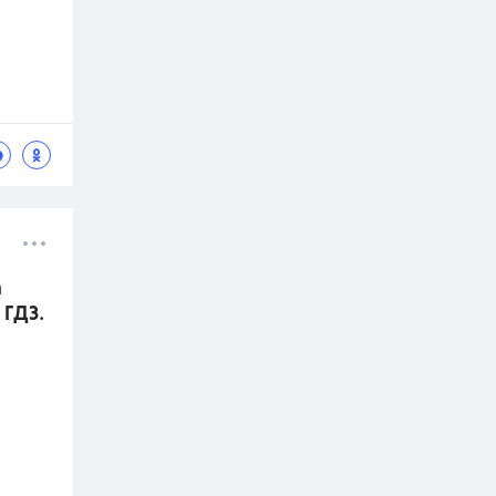
а
 ГДЗ.