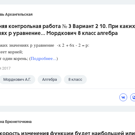
вь Архангельская
я контрольная работа № 3 Вариант 2 10. При каки
ях р уравнение... Мордкович 8 класс алгебра
аких значениях р уравнение -х 2 + 6х - 2 = р:
еет корней;
один корень; (
Подробнее...
)
я 2017
Мордкович А.Г.
Алгебра
8 класс
ана Брюнеточкина
скорость изменения функции будет наибольшей или