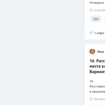
Отмерьте
3 сентя
ГДЗ
1 ответ
Леха
16. Рас
месте к
Вариант
16.
Расставьт
в предлож
25 сент