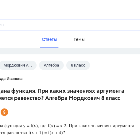
Ответы
Темы
Мордкович А.Г.
Алгебра
8 класс
ы
Домашнее задание
Русский язык,
Химия,
Геометрия,
ьда Иванова
Обществознание,
Физика
Дана функция. При каких значениях аргумента
Школа
ется равенство? Алгебра Мордкович 8 класс
9 класс,
8 класс,
11 класс,
10 клас
6 класс,
4 класс,
5 класс,
1 класс,
Учебники
на функция у = f(x), где f(x) = x 2. При каких значениях аргумента
я равенство f(x + 1) = f(x + 4)?
Разумовская М.М.,
Габриелян О.С
Рудзитис Г.Е.,
Цыбулько И.П.,
Атан