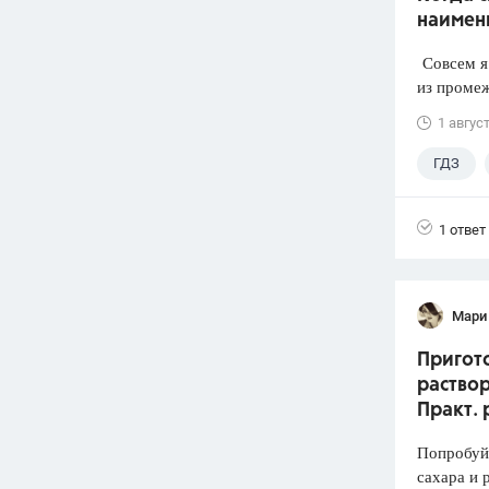
наимен
Совсем я 
из промеж
1 авгус
ГДЗ
1 ответ
Мари
Пригото
раствор
Практ. 
Попробуй
сахара и 