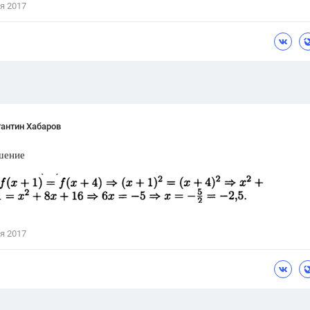
я 2017
Цветков Л. А.
Психология
Отношения,
Любовь,
Красота,
Во
ПОКАЗАТЬ ВСЕ
антин Хабаров
шение
я 2017