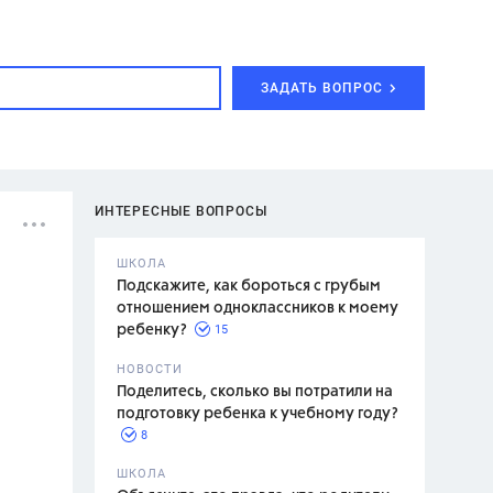
ЗАДАТЬ ВОПРОС
ИНТЕРЕСНЫЕ ВОПРОСЫ
ШКОЛА
Подскажите, как бороться с грубым
отношением одноклассников к моему
15
ребенку?
с,
7 класс,
НОВОСТИ
2 класс
Поделитесь, сколько вы потратили на
подготовку ребенка к учебному году?
8
.,
ШКОЛА
асян Л.С.,