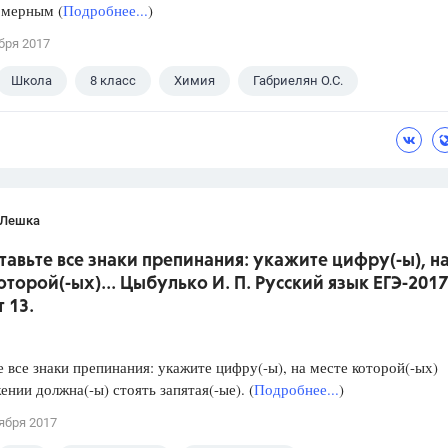
 мерным (
Подробнее...
)
бря 2017
Школа
8 класс
Химия
Габриелян О.С.
 Лешка
ставьте все знаки препинания: укажите цифру(-ы), н
оторой(-ых)... Цыбулько И. П. Русский язык ЕГЭ-2017
 13.
е все знаки препинания: укажите цифру(-ы), на месте которой(-ых)
ении должна(-ы) стоять запятая(-ые). (
Подробнее...
)
ября 2017