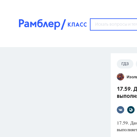
?
ГДЗ
Популярные тем
Изол
ГДЗ
67571
ответ
17.59. 
ЕГЭ
выполня
3273
ответа
ОГЭ
3460
ответов
17.59. Да
выполняетс
ФИПИ
30
ответов