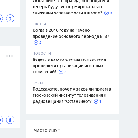
Объясните, это правда, что родители
теперь будут информироваться о
3
снижении успеваемости в школе?
ШКОЛА
спитание
Когда в 2018 году намечено
проведение основного периода ЕГЭ?
2
НОВОСТИ
Будет ли как-то улучшаться система
проверки и организации итоговых
2
сочинений?
ВУЗЫ
Подскажите, почему закрыли прием в
Московский институт телевидения и
1
радиовещания "Останкино"?
ЧАСТО ИЩУТ