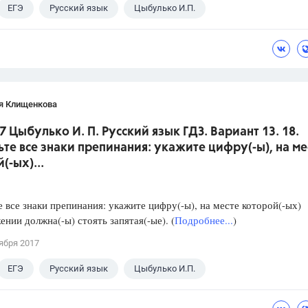
ЕГЭ
Русский язык
Цыбулько И.П.
я Клищенкова
7 Цыбулько И. П. Русский язык ГДЗ. Вариант 13. 18.
ьте все знаки препинания: укажите цифру(-ы), на ме
(-ых)...
е все знаки препинания: укажите цифру(-ы), на месте которой(-ых)
ении должна(-ы) стоять запятая(-ые). (
Подробнее...
)
ября 2017
ЕГЭ
Русский язык
Цыбулько И.П.