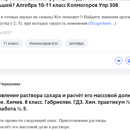
ьшей? Алгебра 10-11 класс Колмогоров Упр 308
в точных науках не сильна) Кто поможет?) Найдите значения аргу
утка [-2; 5], при которых скорость изменения (
Подробнее...
)
та 2017
11 класс
Колмогоров А.Н.
Алгебра
 Черешнева
вление раствора сахара и расчёт его массовой доли
е. Химия. 8 класс. Габриелян. ГДЗ. Хим. практикум №
работа № 5.
те провести следующий опыт. Приготовление раствора
расчёт его массовой доли в растворе.