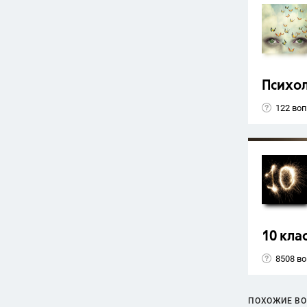
Психо
122 во
10 кла
8508 в
ПОХОЖИЕ В