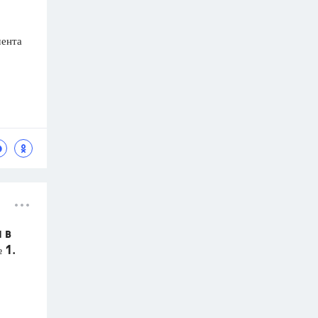
мента
 в
 1.