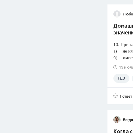
Любо
Домашня
значени
10. При к
а) не им
б) имеет 
13 июл
ГДЗ
1 ответ
Богд
Когда 