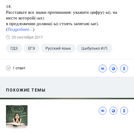
18.
Расставьте все знаки препинания: укажите цифру(-ы), на
месте которой(-ых)
в предложении должна(-ы) стоять запятая(-ые).
(
Подробнее...
)
25 сентября 2017
ГДЗ
ЕГЭ
Русский язык
Цыбулько И.П.
1 ответ
ПОХОЖИЕ ТЕМЫ