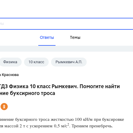
Ответы
Темы
Физика
10 класс
Рымкевич А.П.
ы
Домашнее задание
Русский язык,
Химия,
Геометрия,
а Краснова
Обществознание,
Физика
ГДЗ Физика 10 класс Рымкевич. Помогите найти
Школа
ние буксирного троса
9 класс,
8 класс,
11 класс,
10 клас
6 класс,
4 класс,
5 класс,
1 класс,
Учебники
инение буксирного троса жесткостью 100 кН/м при буксировке
2
я массой 2 т с ускорением 0,5 м/с
. Трением пренебречь.
Разумовская М.М.,
Габриелян О.С
Рудзитис Г.Е.,
Цыбулько И.П.,
Атан