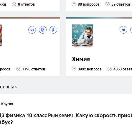
осов
8 ответов
88 вопросов
89 ответов
Химия
просов
1196 ответов
3992 вопроса
4060 отве
ОПРОСЫ
5
 Кругло
ДЗ Физика 10 класс Рымкевич. Какую скорость прио
йбус?