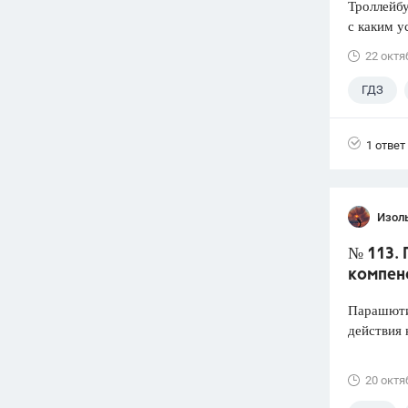
Троллейбу
с каким у
22 октя
ГДЗ
1 ответ
Изол
№ 113. 
компен
Парашютис
действия 
20 октя