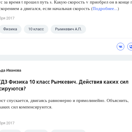
с за время t прошел путь s. Какую скорость v приобрел он в конце 
скорением а двигался, если начальная скорость (
Подробнее...
)
бря 2017
Физика
10 класс
Рымкевич А.П.
ьда Иванова
ГДЗ Физика 10 класс Рымкевич. Действия каких сил
сируются?
т спускается, двигаясь равномерно и прямолинейно. Объяснить,
каких сил компенсируются.
бря 2017