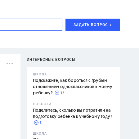
ЗАДАТЬ ВОПРОС
ИНТЕРЕСНЫЕ ВОПРОСЫ
ШКОЛА
Подскажите, как бороться с грубым
отношением одноклассников к моему
15
ребенку?
с,
7 класс,
НОВОСТИ
2 класс
Поделитесь, сколько вы потратили на
подготовку ребенка к учебному году?
8
.,
ШКОЛА
асян Л.С.,