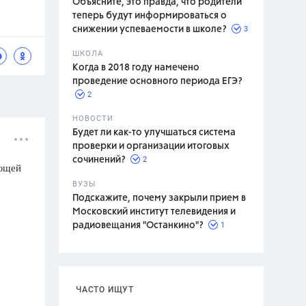
Объясните, это правда, что родители
теперь будут информироваться о
3
снижении успеваемости в школе?
ШКОЛА
спитание
Когда в 2018 году намечено
проведение основного периода ЕГЭ?
2
НОВОСТИ
Будет ли как-то улучшаться система
проверки и организации итоговых
2
сочинений?
ующей
ВУЗЫ
Подскажите, почему закрыли прием в
Московский институт телевидения и
1
радиовещания "Останкино"?
ЧАСТО ИЩУТ