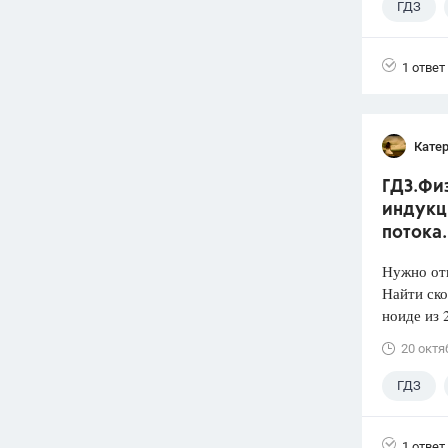
ГДЗ
1 ответ
Кате
ГДЗ.Физ
индукц
потока.
Нужно отв
Найти ско
ноиде из 
20 октя
ГДЗ
1 ответ