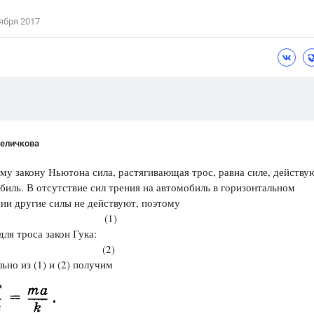
Цветков Л. А.
ября 2017
Психология
Отношения,
Любовь,
Красота,
Во
ПОКАЗАТЬ ВСЕ
Величкова
му закону Ньютона сила, растягивающая трос, равна силе, действ
биль. В отсутствие сил трения на автомобиль в горизонтальном
ии другие силы не действуют, поэтому
= F. (1)
ля троса закон Гука:
 k∆l . (2)
ьно из (1) и (2) получим