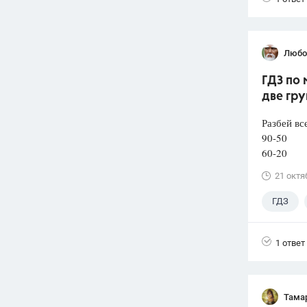
Любо
ГДЗ по 
две гру
Разбей вс
90-50 
60-20 
21 октя
ГДЗ
1 ответ
Тама