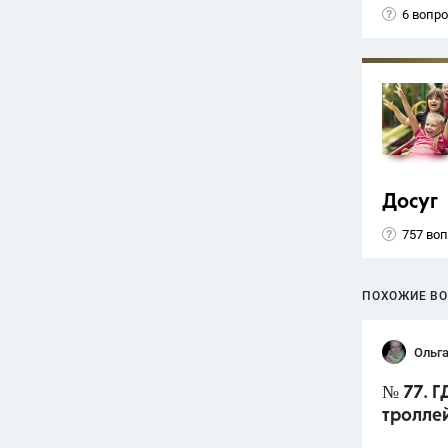
6 вопр
Досуг
757 во
ПОХОЖИЕ В
Ольга
№ 77. Г
тролле