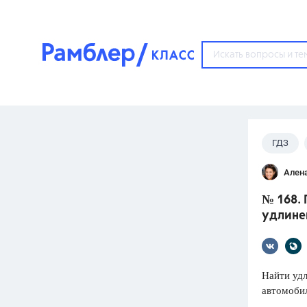
?
ГДЗ
Популярные тем
Ален
ГДЗ
67571
ответ
№ 168. 
ЕГЭ
удлине
3273
ответа
ОГЭ
3460
ответов
Найти удл
автомобил
ФИПИ
30
ответов