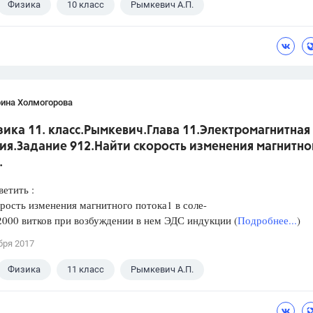
Физика
10 класс
Рымкевич А.П.
рина Холмогорова
ика 11. класс.Рымкевич.Глава 11.Электромагнитная
ия.Задание 912.Найти скорость изменения магнитно
.
етить :
рость изменения магнитного потока1 в соле-
2000 витков при возбуждении в нем ЭДС индукции (
Подробнее...
)
бря 2017
Физика
11 класс
Рымкевич А.П.