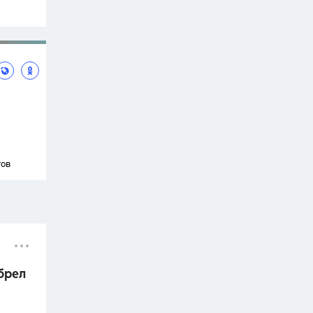
тов
брел