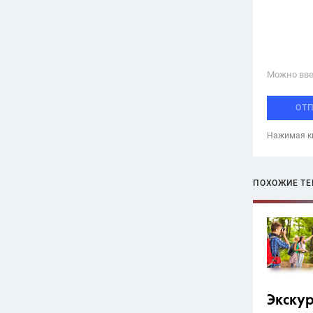
Можно вве
ОТ
Нажимая кн
ПОХОЖИЕ Т
Экску