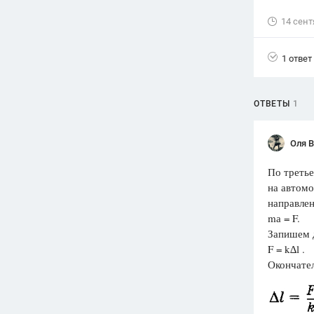
14 сент
Вузы
1752
ответа
1 ответ
Олимпиады
82
ответа
Spotlight
ОТВЕТЫ
1
1551
ответ
ГИА
Оля 
280
ответов
По третье
на автомо
направлен
mа 
Запишем д
F =
Окончател