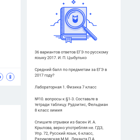
36 вариантов ответов ЕГЭ по русскому
языку 2017. И. П. Цыбулько
Средний балл по предметам за ЕГЭ в
2017 году?
Лабораторная 1. Физика 7 класс
№10. вопросы к §1-3. Составьте в
тетради таблицу. Рудзитис, Фельдман
8 класс химия
Спишите отрывки из басен И. А.
Крылова, верно употребляя не. ГДЗ,
Упр. 72, Русский язык, 6 класс,
Разумовская М.М., Леканта П.А.