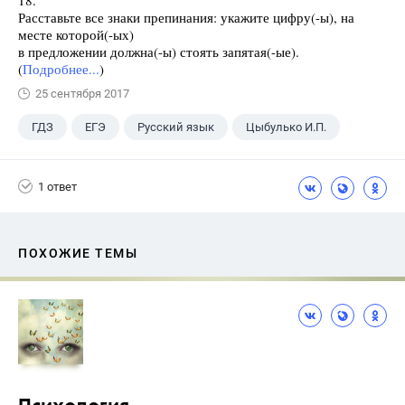
18.
Расставьте все знаки препинания: укажите цифру(-ы), на
месте которой(-ых)
в предложении должна(-ы) стоять запятая(-ые).
(
Подробнее...
)
25 сентября 2017
ГДЗ
ЕГЭ
Русский язык
Цыбулько И.П.
1 ответ
ПОХОЖИЕ ТЕМЫ