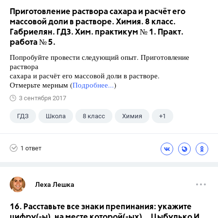
Приготовление раствора сахара и расчёт его
массовой доли в растворе. Химия. 8 класс.
Габриелян. ГДЗ. Хим. практикум № 1. Практ.
работа № 5.
Попробуйте провести следующий опыт. Приготовление
раствора
сахара и расчёт его массовой доли в растворе.
Отмерьте мерным (
Подробнее...
)
3 сентября 2017
ГДЗ
Школа
8 класс
Химия
+1
Габриелян О.С.
1 ответ
Леха Лешка
16. Расставьте все знаки препинания: укажите
цифру(-ы), на месте которой(-ых)... Цыбулько И.