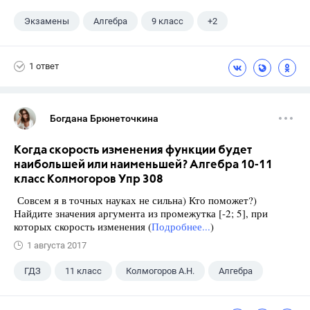
Экзамены
Алгебра
9 класс
+2
Макарычев Ю.Н.
ГДЗ
1 ответ
Богдана Брюнеточкина
Когда скорость изменения функции будет
наибольшей или наименьшей? Алгебра 10-11
класс Колмогоров Упр 308
Совсем я в точных науках не сильна) Кто поможет?)
Найдите значения аргумента из промежутка [-2; 5], при
которых скорость изменения (
Подробнее...
)
1 августа 2017
ГДЗ
11 класс
Колмогоров А.Н.
Алгебра