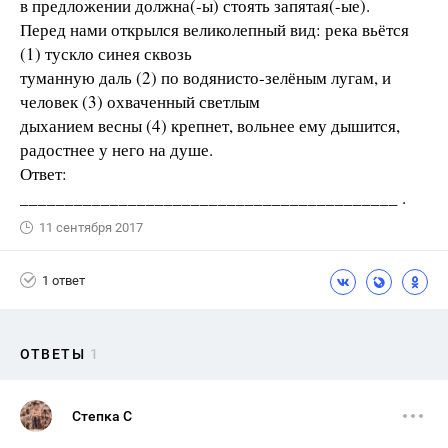
в предложении должна(-ы) стоять запятая(-ые).
Перед нами открылся великолепный вид: река вьётся
(1) тускло синея сквозь
туманную даль (2) по водянисто-зелёным лугам, и
человек (3) охваченный светлым
дыханием весны (4) крепнет, вольнее ему дышится,
радостнее у него на душе.
Ответ:
__________________________________________ .
11 сентября 2017
1 ответ
ОТВЕТЫ
1
Степка С