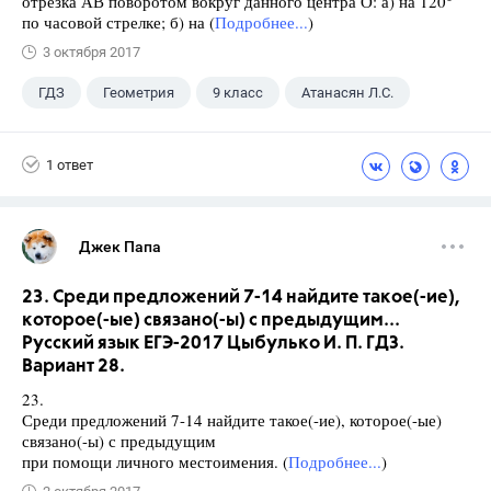
отрезка АВ поворотом вокруг данного центра О: а) на 120°
по часовой стрелке; б) на (
Подробнее...
)
3 октября 2017
ГДЗ
Геометрия
9 класс
Атанасян Л.С.
1 ответ
Джек Папа
23. Среди предложений 7-14 найдите такое(-ие),
которое(-ые) связано(-ы) с предыдущим...
Русский язык ЕГЭ-2017 Цыбулько И. П. ГДЗ.
Вариант 28.
23.
Среди предложений 7-14 найдите такое(-ие), которое(-ые)
связано(-ы) с предыдущим
при помощи личного местоимения. (
Подробнее...
)