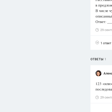
в предлож
Вузы
В числе ч
1752
ответа
описанный
Ответ: _
Олимпиады
82
ответа
29 сент
Spotlight
1551
ответ
1 ответ
ГИА
280
ответов
ОТВЕТЫ
1
Ален
123 <или>
последова
29 сент