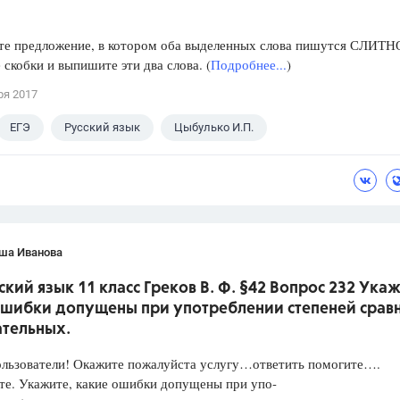
те предложение, в котором оба выделенных слова пишутся СЛИТН
 скобки и выпишите эти два слова. (
Подробнее...
)
ря 2017
ЕГЭ
Русский язык
Цыбулько И.П.
ша Иванова
ский язык 11 класс Греков В. Ф. §42 Вопрос 232 Укаж
ошибки допущены при употреблении степеней срав
ательных.
ользователи! Окажите пожалуйста услугу…ответить помогите….
те. Укажите, какие ошибки допущены при упо-