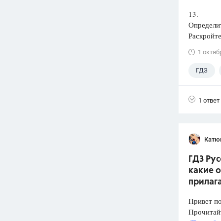
13.
Определи
Раскройте
1 октяб
ГДЗ
1 ответ
Катю
ГДЗ Рус
какие 
прилаг
Привет п
Прочитай