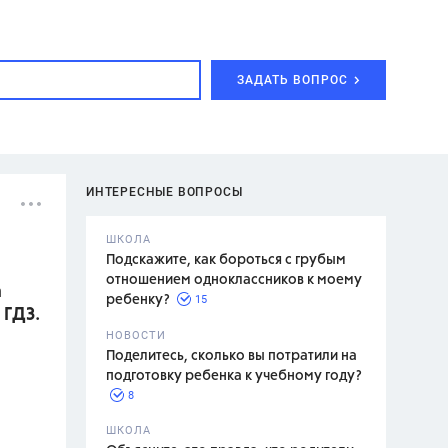
ЗАДАТЬ ВОПРОС
ИНТЕРЕСНЫЕ ВОПРОСЫ
ШКОЛА
Подскажите, как бороться с грубым
отношением одноклассников к моему
а
15
ребенку?
 ГДЗ.
с,
7 класс,
НОВОСТИ
2 класс
Поделитесь, сколько вы потратили на
подготовку ребенка к учебному году?
8
.,
ШКОЛА
асян Л.С.,