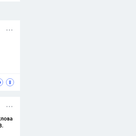
слова
З.