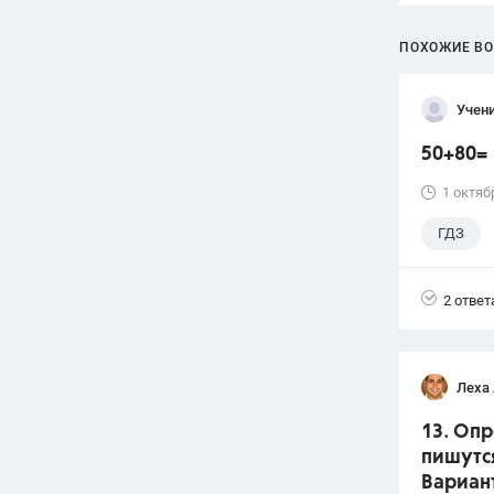
ПОХОЖИЕ В
Учени
50+80=
1 октяб
ГДЗ
2 ответ
Леха
13. Оп
пишутся
Вариант