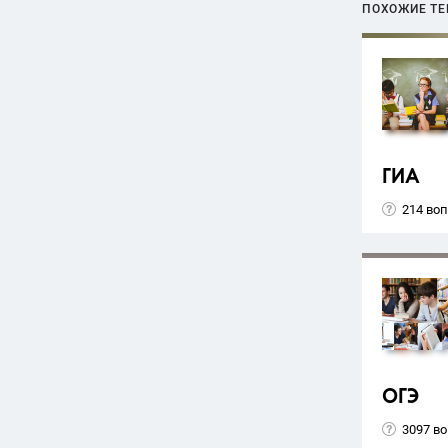
ПОХОЖИЕ Т
ГИА
214 во
ОГЭ
3097 в