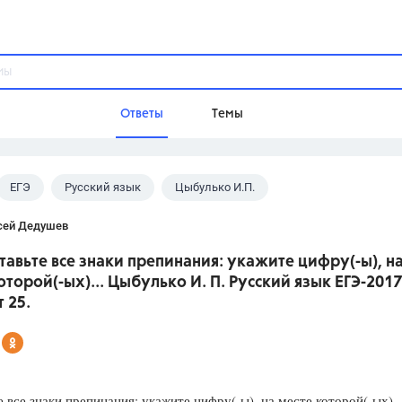
Ответы
Темы
ЕГЭ
Русский язык
Цыбулько И.П.
ы
Домашнее задание
Русский язык,
Химия,
Геометрия,
сей Дедушев
Обществознание,
Физика
ставьте все знаки препинания: укажите цифру(-ы), н
Школа
оторой(-ых)... Цыбулько И. П. Русский язык ЕГЭ-2017
9 класс,
8 класс,
11 класс,
10 клас
 25.
6 класс,
4 класс,
5 класс,
1 класс,
Учебники
Разумовская М.М.,
Габриелян О.С
е все знаки препинания: укажите цифру(-ы), на месте которой(-ых)
Рудзитис Г.Е.,
Цыбулько И.П.,
Атан