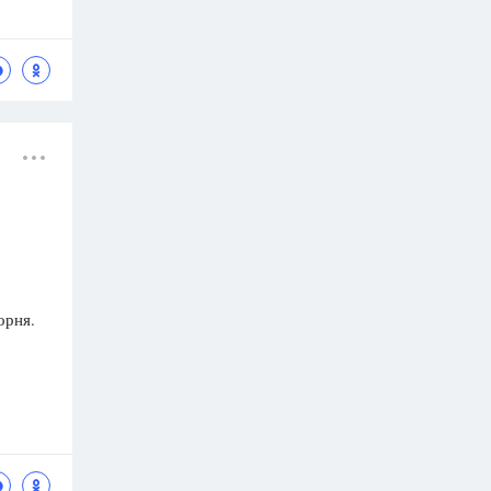
орня.