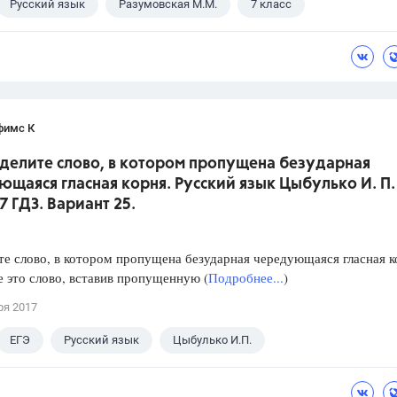
Русский язык
Разумовская М.М.
7 класс
фимс К
еделите слово, в котором пропущена безударная
щаяся гласная корня. Русский язык Цыбулько И. П.
7 ГДЗ. Вариант 25.
е слово, в котором пропущена безударная чередующаяся гласная к
 это слово, вставив пропущенную (
Подробнее...
)
ря 2017
ЕГЭ
Русский язык
Цыбулько И.П.