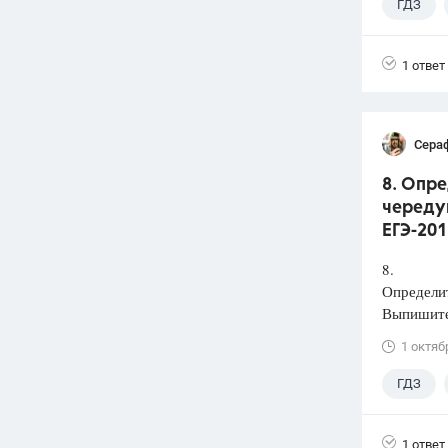
ГДЗ
1 ответ
Сера
8. Опр
чередую
ЕГЭ-201
8.
Определит
Выпишите
1 октяб
ГДЗ
1 ответ