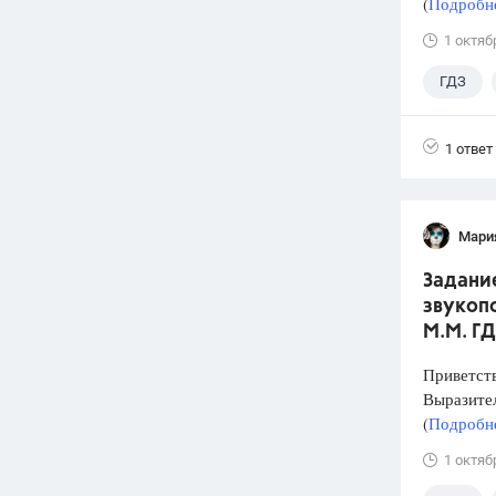
(
Подробне
1 октяб
ГДЗ
1 ответ
Мари
Задани
звукопо
М.М. ГД
Приветств
Выразите
(
Подробне
1 октяб