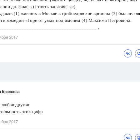
ении должна(-ы) стоять запятая(-ые).
Цветков Л. А.
удаков (1) живших в Москве в грибоедовские времена (2) был челове
 в комедии «Горе от ума» под именем (4) Максима Петровича.
Психология
________________________________________ .
Отношения,
Любовь,
Красота,
Во
ября 2017
ПОКАЗАТЬ ВСЕ
а Краснова
 любая другая
тельность этих цифр
ября 2017