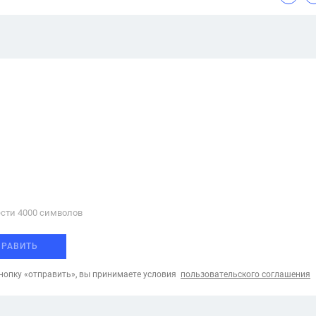
сти 4000 cимволов
ПРАВИТЬ
опку «отправить», вы принимаете условия
пользовательского соглашения