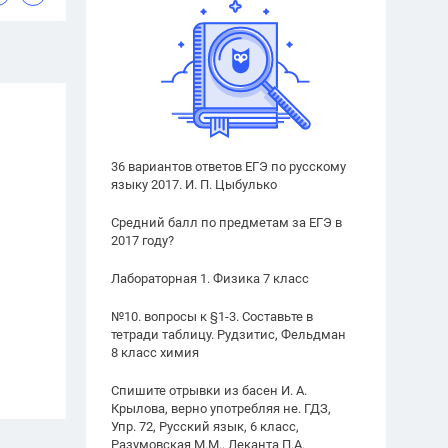
36 вариантов ответов ЕГЭ по русскому
языку 2017. И. П. Цыбулько
Средний балл по предметам за ЕГЭ в
2017 году?
Лабораторная 1. Физика 7 класс
№10. вопросы к §1-3. Составьте в
тетради таблицу. Рудзитис, Фельдман
8 класс химия
Спишите отрывки из басен И. А.
Крылова, верно употребляя не. ГДЗ,
Упр. 72, Русский язык, 6 класс,
Разумовская М.М., Леканта П.А.