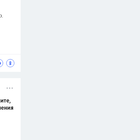
О.
ите,
нения