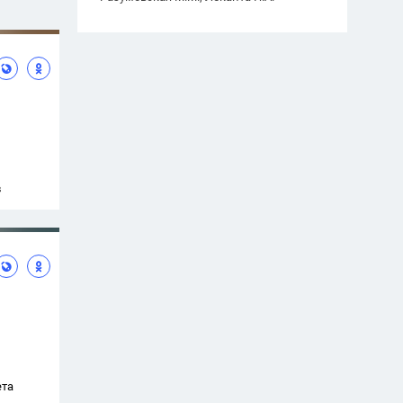
в
ета