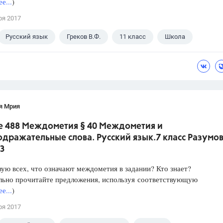
е...
)
ря 2017
Русский язык
Греков В.Ф.
11 класс
Школа
я Мрия
е 488 Междометия § 40 Междометия и
дражательные слова. Русский язык.7 класс Разумо
З
ую всех, что означают междометия в задании? Кто знает?
льно прочитайте предложения, используя соответствующую
е...
)
ря 2017