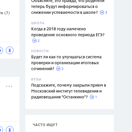
Объясните, это правда, что родители
теперь будут информироваться о
к (3)
3
снижении успеваемости в школе?
ШКОЛА
спитание
Когда в 2018 году намечено
проведение основного периода ЕГЭ?
2
НОВОСТИ
Будет ли как-то улучшаться система
проверки и организации итоговых
2
сочинений?
ВУЗЫ
Подскажите, почему закрыли прием в
Московский институт телевидения и
1
радиовещания "Останкино"?
ЧАСТО ИЩУТ