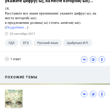
укажите цифру(-ы), на месте которой(-ых)...
18.
Расставьте все знаки препинания: укажите цифру(-ы), на
месте которой(-ых)
в предложении должна(-ы) стоять запятая(-ые).
(
Подробнее...
)
25 сентября 2017
ГДЗ
ЕГЭ
Русский язык
Цыбулько И.П.
1 ответ
ПОХОЖИЕ ТЕМЫ