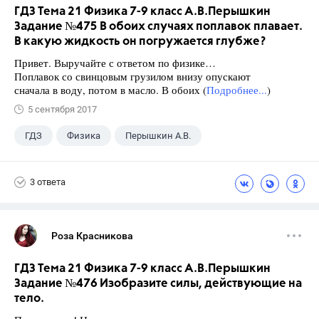
ГДЗ Тема 21 Физика 7-9 класс А.В.Перышкин
Задание №475 В обоих случаях поплавок плавает.
В какую жидкость он погружается глубже?
Привет. Выручайте с ответом по физике…
Поплавок со свинцовым грузилом внизу опускают
сначала в воду, потом в масло. В обоих (
Подробнее...
)
5 сентября 2017
ГДЗ
Физика
Перышкин А.В.
Школа
+1
7 класс
3 ответа
Роза Красникова
ГДЗ Тема 21 Физика 7-9 класс А.В.Перышкин
Задание №476 Изобразите силы, действующие на
тело.