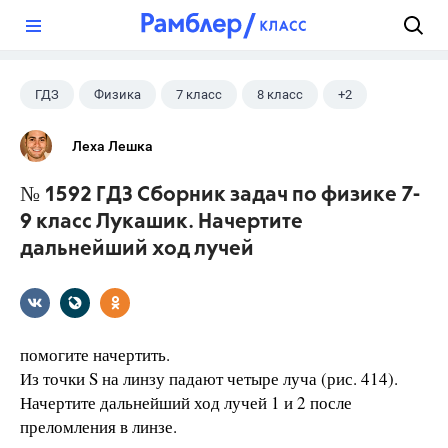
?
ГДЗ
Физика
7 класс
8 класс
+2
9 класс
Лукашик В.И.
Леха Лешка
№ 1592 ГДЗ Сборник задач по физике 7-
9 класс Лукашик. Начертите
дальнейший ход лучей
помогите начертить.
Из точки S на линзу падают четыре луча (рис. 414).
Начертите дальнейший ход лучей 1 и 2 после
преломления в линзе.