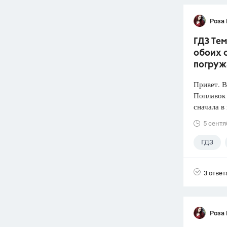
Роза
ГДЗ Тем
обоих с
погруж
Привет. 
Поплавок
сначала в
5 сентя
ГДЗ
3 ответ
Роза