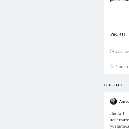
Вузы
1752
ответа
Олимпиады
82
ответа
Spotlight
1551
ответ
25 апре
ГИА
280
ответов
1 ответ
ОТВЕТЫ
1
Анто
Линза 1 —
действите
убедитьс