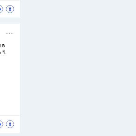
 в
 1.