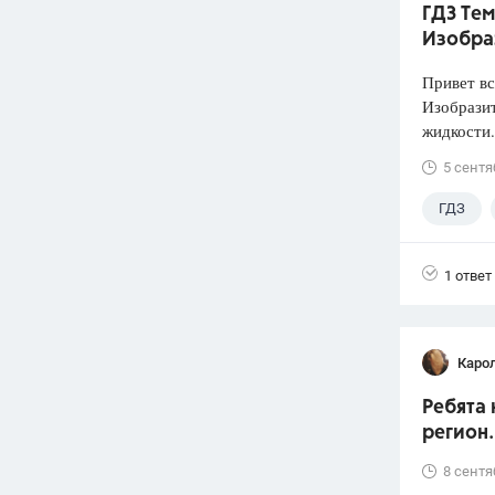
ГДЗ Тем
Изобра
Привет вс
Изобразит
жидкости.
5 сентя
ГДЗ
1 ответ
Каро
Ребята 
регион.
8 сентя