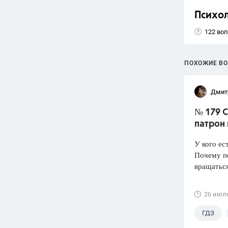
Психо
122 во
ПОХОЖИЕ В
Дмит
№ 179 С
патрон
У кого ес
Почему по
вращатьс
26 июл
ГДЗ