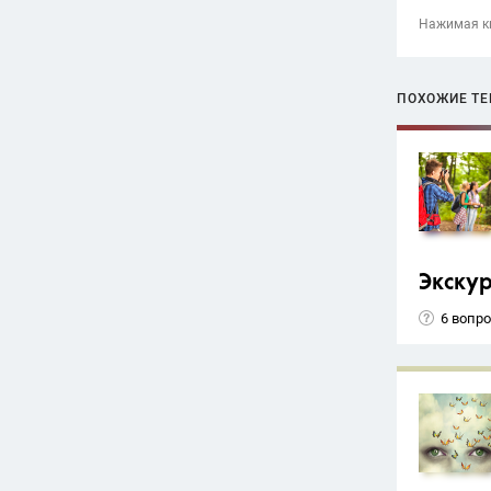
Нажимая кн
ПОХОЖИЕ Т
Экску
6 вопр