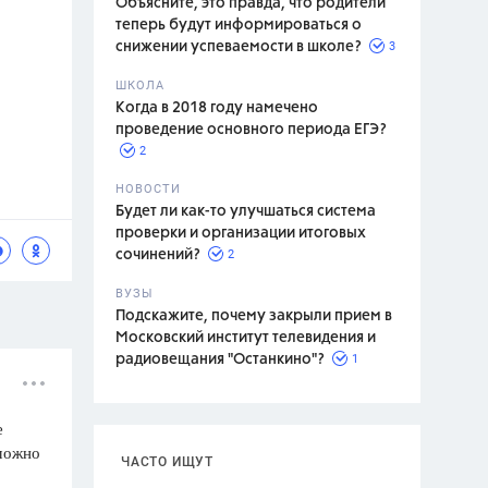
Объясните, это правда, что родители
теперь будут информироваться о
3
снижении успеваемости в школе?
ШКОЛА
спитание
Когда в 2018 году намечено
проведение основного периода ЕГЭ?
2
НОВОСТИ
Будет ли как-то улучшаться система
проверки и организации итоговых
2
сочинений?
ВУЗЫ
Подскажите, почему закрыли прием в
Московский институт телевидения и
1
радиовещания "Останкино"?
е
 можно
ЧАСТО ИЩУТ