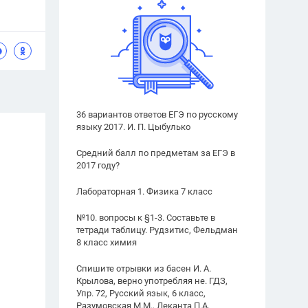
36 вариантов ответов ЕГЭ по русскому
языку 2017. И. П. Цыбулько
Средний балл по предметам за ЕГЭ в
2017 году?
Лабораторная 1. Физика 7 класс
№10. вопросы к §1-3. Составьте в
тетради таблицу. Рудзитис, Фельдман
8 класс химия
Спишите отрывки из басен И. А.
Крылова, верно употребляя не. ГДЗ,
Упр. 72, Русский язык, 6 класс,
Разумовская М.М., Леканта П.А.