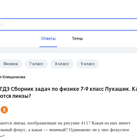
Ответы
Темы
Физика
7 класс
8 класс
9 класс
ы
Домашнее задание
Русский язык,
Химия,
Геометрия,
 В.И.
я Клищенкова
Обществознание,
Физика
ГДЗ Сборник задач по физике 7-9 класс Лукашик. К
Школа
ются линзы?
9 класс,
8 класс,
11 класс,
10 клас
6 класс,
4 класс,
5 класс,
1 класс,
Учебники
аются линзы, изображенные на рисунке 411? Какая из них имеет
льный фокус, а какая — мнимый? Одинаково ли у них фокусное
Разумовская М.М.,
Габриелян О.С
ие?
Рудзитис Г.Е.,
Цыбулько И.П.,
Атан