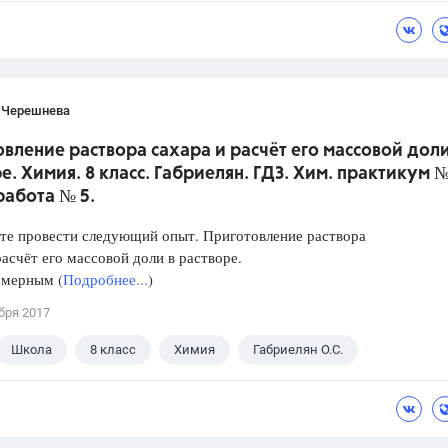
 В.И.
 Черешнева
вление раствора сахара и расчёт его массовой доли
е. Химия. 8 класс. Габриелян. ГДЗ. Хим. практикум №
работа № 5.
те провести следующий опыт. Приготовление раствора
расчёт его массовой доли в растворе.
 мерным (
Подробнее...
)
бря 2017
Школа
8 класс
Химия
Габриелян О.С.