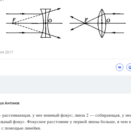
Цветков Л. А.
Психология
Отношения,
Любовь,
Красота,
Во
ПОКАЗАТЬ ВСЕ
ля 2017
ша Антонов
 рассеивающая, у нее мнимый фокус; линза 2 — собирающая, у не
льный фокус. Фокусное расстояние у пер­вой линзы больше, в чем
я с помощью линейки.