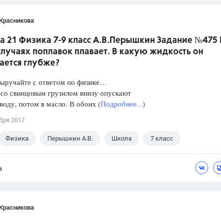
 Красникова
а 21 Физика 7-9 класс А.В.Перышкин Задание №475 
лучаях поплавок плавает. В какую жидкость он
ается глубже?
Выручайте с ответом по физике…
 со свинцовым грузилом внизу опускают
 воду, потом в масло. В обоих (
Подробнее...
)
бря 2017
Физика
Перышкин А.В.
Школа
7 класс
а
 Красникова