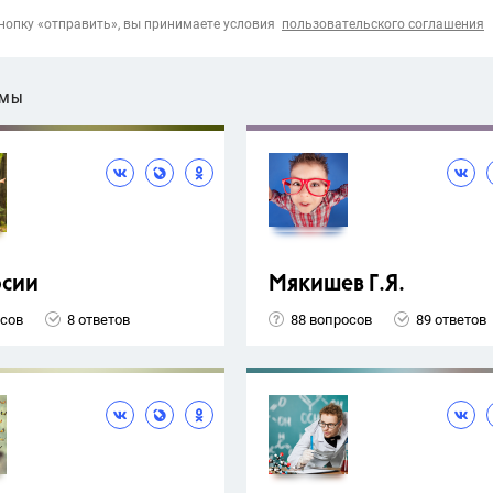
опку «отправить», вы принимаете условия
пользовательского соглашения
ЕМЫ
рсии
Мякишев Г.Я.
осов
8 ответов
88 вопросов
89 ответов