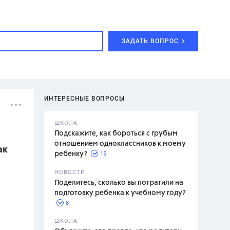
ЗАДАТЬ ВОПРОС
ИНТЕРЕСНЫЕ ВОПРОСЫ
ШКОЛА
Подскажите, как бороться с грубым
отношением одноклассников к моему
ак
15
ребенку?
с,
7 класс,
НОВОСТИ
2 класс
Поделитесь, сколько вы потратили на
подготовку ребенка к учебному году?
8
.,
ШКОЛА
асян Л.С.,