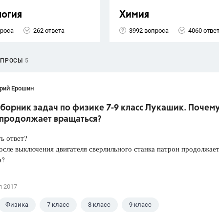
логия
Химия
проса
262 ответа
3992 вопроса
4060 отве
ОПРОСЫ
5
рий Ерошин
борник задач по физике 7-9 класс Лукашик. Почем
 продолжает вращаться?
ть ответ?
сле выключения двигателя сверлильного станка патрон продолжае
я?
я 2017
Физика
7 класс
8 класс
9 класс