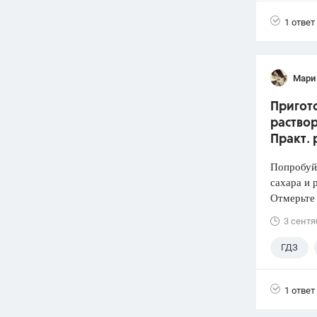
Лукашик
1 ответ
Мари
Пригото
раствор
Практ. 
Попробуй
сахара и 
Отмерьте
3 сентя
ГДЗ
1 ответ