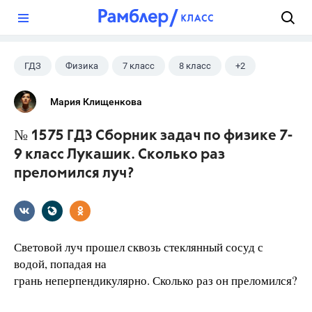
?
ГДЗ
Физика
7 класс
8 класс
+2
9 класс
Лукашик В.И.
Мария Клищенкова
№ 1575 ГДЗ Сборник задач по физике 7-
9 класс Лукашик. Сколько раз
преломился луч?
Световой луч прошел сквозь стеклянный сосуд с
водой, попадая на
грань неперпендикулярно. Сколько раз он преломился?