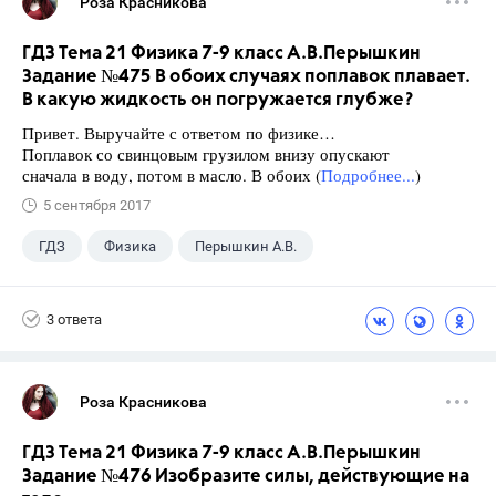
Роза Красникова
ГДЗ Тема 21 Физика 7-9 класс А.В.Перышкин
Задание №475 В обоих случаях поплавок плавает.
В какую жидкость он погружается глубже?
Привет. Выручайте с ответом по физике…
Поплавок со свинцовым грузилом внизу опускают
сначала в воду, потом в масло. В обоих (
Подробнее...
)
5 сентября 2017
ГДЗ
Физика
Перышкин А.В.
Школа
+1
7 класс
3 ответа
Роза Красникова
ГДЗ Тема 21 Физика 7-9 класс А.В.Перышкин
Задание №476 Изобразите силы, действующие на