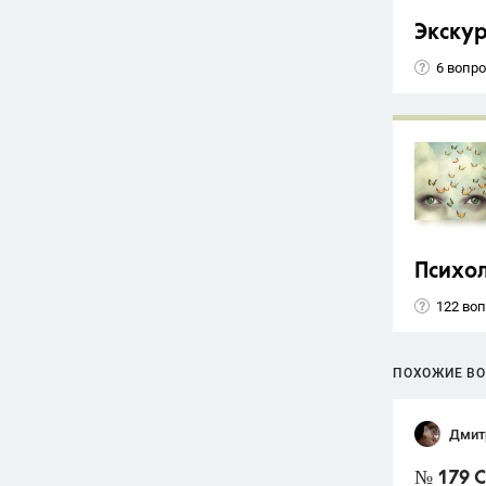
Экску
6 вопр
Психо
122 во
ПОХОЖИЕ В
Дмит
№ 179 С