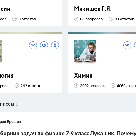
рсии
Мякишев Г.Я.
осов
8 ответов
88 вопросов
89 ответов
логия
Химия
проса
262 ответа
3992 вопроса
4060 отве
ОПРОСЫ
5
рий Ерошин
борник задач по физике 7-9 класс Лукашик. Почем