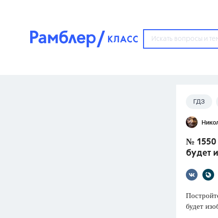
?
ГДЗ
Популярные тем
Лукашик
Нико
ГДЗ
67571
ответ
№ 1550 
ЕГЭ
будет 
3273
ответа
ОГЭ
3460
ответов
Постройте
будет из
ФИПИ
30
ответов