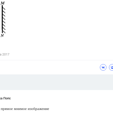
Цветков Л. А.
Психология
Отношения,
Любовь,
Красота,
Во
ПОКАЗАТЬ ВСЕ
а 2017
ка Попс
т прямое мнимое изображение