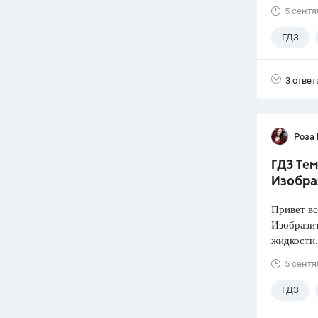
5 сентя
ГДЗ
3 ответ
Роза
ГДЗ Тем
Изобра
Привет вс
Изобразит
жидкости.
5 сентя
ГДЗ