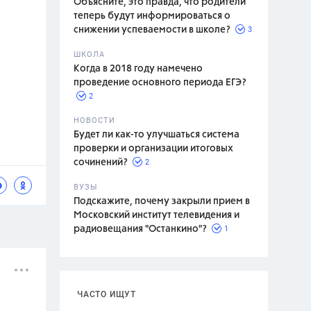
Объясните, это правда, что родители
теперь будут информироваться о
3
снижении успеваемости в школе?
ШКОЛА
спитание
Когда в 2018 году намечено
проведение основного периода ЕГЭ?
2
НОВОСТИ
Будет ли как-то улучшаться система
проверки и организации итоговых
2
сочинений?
ВУЗЫ
Подскажите, почему закрыли прием в
Московский институт телевидения и
1
радиовещания "Останкино"?
ЧАСТО ИЩУТ