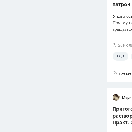
патрон
У кого ес
Почему по
вращатьс
26 июл
ГДЗ
Лукашик
1 ответ
Мари
Пригото
раствор
Практ. 