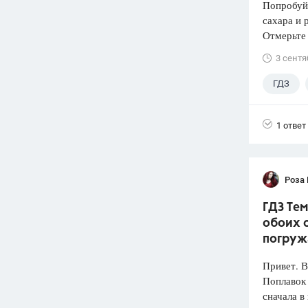
Попробуй
сахара и 
Отмерьте
3 сентя
ГДЗ
1 ответ
Роза
ГДЗ Тем
обоих с
погруж
Привет. 
Поплавок
сначала в