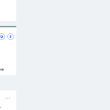
тов
у