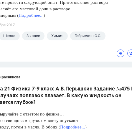
те провести следующий опыт. Приготовление раствора
расчёт его массовой доли в растворе.
 мерным (
Подробнее...
)
бря 2017
Школа
8 класс
Химия
Габриелян О.С.
 Красникова
а 21 Физика 7-9 класс А.В.Перышкин Задание №475 
лучаях поплавок плавает. В какую жидкость он
ается глубже?
Выручайте с ответом по физике…
 со свинцовым грузилом внизу опускают
 воду, потом в масло. В обоих (
Подробнее...
)