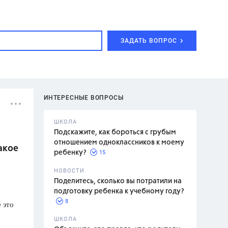
ЗАДАТЬ ВОПРОС
ИНТЕРЕСНЫЕ ВОПРОСЫ
ШКОЛА
Подскажите, как бороться с грубым
отношением одноклассников к моему
акое
15
ребенку?
с,
7 класс,
НОВОСТИ
2 класс
Поделитесь, сколько вы потратили на
подготовку ребенка к учебному году?
8
 это
.,
ШКОЛА
асян Л.С.,