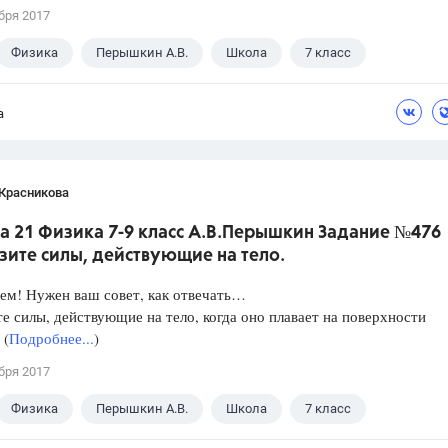
бря 2017
Физика
Перышкин А.В.
Школа
7 класс
а
 Красникова
а 21 Физика 7-9 класс А.В.Перышкин Задание №476
зите силы, действующие на тело.
ем! Нужен ваш совет, как отвечать…
е силы, действующие на тело, когда оно плавает на поверхности
 (
Подробнее...
)
бря 2017
Физика
Перышкин А.В.
Школа
7 класс