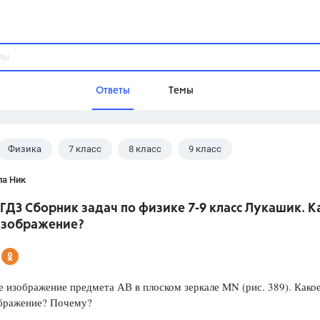
Ответы
Темы
Физика
7 класс
8 класс
9 класс
ы
Домашнее задание
Русский язык,
Химия,
Геометрия,
 В.И.
ла Ник
Обществознание,
Физика
ГДЗ Сборник задач по физике 7-9 класс Лукашик. К
Школа
изображение?
9 класс,
8 класс,
11 класс,
10 клас
6 класс,
4 класс,
5 класс,
1 класс,
Учебники
 изображение предмета АВ в плоском зеркале MN (рис. 389). Какое
ображение? Почему?
Разумовская М.М.,
Габриелян О.С
Рудзитис Г.Е.,
Цыбулько И.П.,
Атан