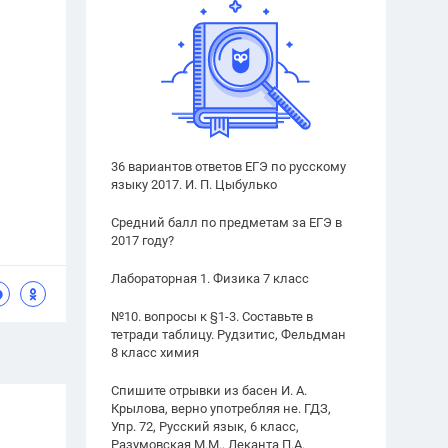
36 вариантов ответов ЕГЭ по русскому
языку 2017. И. П. Цыбулько
Средний балл по предметам за ЕГЭ в
2017 году?
Лабораторная 1. Физика 7 класс
№10. вопросы к §1-3. Составьте в
тетради таблицу. Рудзитис, Фельдман
8 класс химия
Спишите отрывки из басен И. А.
Крылова, верно употребляя не. ГДЗ,
Упр. 72, Русский язык, 6 класс,
Разумовская М.М., Леканта П.А.