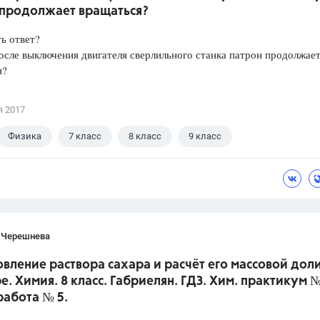
 продолжает вращаться?
ть ответ?
сле выключения двигателя сверлильного станка патрон продолжае
я?
я 2017
Физика
7 класс
8 класс
9 класс
 В.И.
 Черешнева
вление раствора сахара и расчёт его массовой доли
е. Химия. 8 класс. Габриелян. ГДЗ. Хим. практикум №
работа № 5.