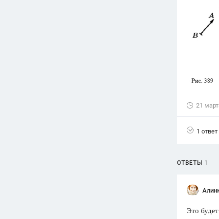
Вузы
1752
ответа
Олимпиады
82
ответа
Spotlight
1551
ответ
ГИА
21 март
280
ответов
1 ответ
ОТВЕТЫ
1
Алин
Это буде