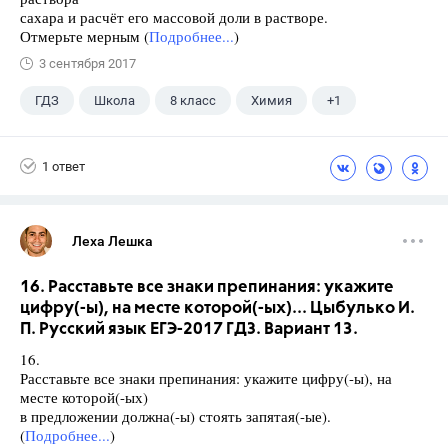
сахара и расчёт его массовой доли в растворе.
Отмерьте мерным (
Подробнее...
)
3 сентября 2017
ГДЗ
Школа
8 класс
Химия
+1
Габриелян О.С.
1 ответ
Леха Лешка
16. Расставьте все знаки препинания: укажите
цифру(-ы), на месте которой(-ых)... Цыбулько И.
П. Русский язык ЕГЭ-2017 ГДЗ. Вариант 13.
16.
Расставьте все знаки препинания: укажите цифру(-ы), на
месте которой(-ых)
в предложении должна(-ы) стоять запятая(-ые).
(
Подробнее...
)