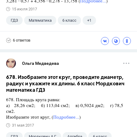
3,281 ∙ 0,57 + 4,356 ∙ 0,278 - 13,758 (
Подробнее...
)
15 июля 2017
ГДЗ
Математика
6 класс
+1
Виленкин Н.Я.
6 ответов
Ольга Медведева
678. Изобразите этот круг, проведите диаметр,
радиус и укажите их длины. 6 класс Мордкович
математика ГДЗ
678. Площадь круга равна:
а) 28,26 см2; б) 113,04 см2; в) 0,5024 дм2; г) 78,5
см2.
Изобразите этот круг, (
Подробнее...
)
31 мая 2017
ГДЗ
Мордкович А.Г.
Алгебра
6 класс