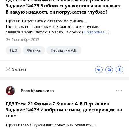
ГДЗ Тема 21 Физика 7-9 класс А.В.Перышкин
Задание №475 В обоих случаях поплавок плавает.
В какую жидкость он погружается глубже?
Привет. Выручайте с ответом по физике…
Поплавок со свинцовым грузилом внизу опускают
сначала в воду, потом в масло. В обоих (
Подробнее...
)
5 сентября 2017
ГДЗ
Физика
Перышкин А.В.
Школа
+1
7 класс
3 ответа
Роза Красникова
ГДЗ Тема 21 Физика 7-9 класс А.В.Перышкин
Задание №476 Изобразите силы, действующие на
тело.
Привет всем! Нужен ваш совет, как отвечать…