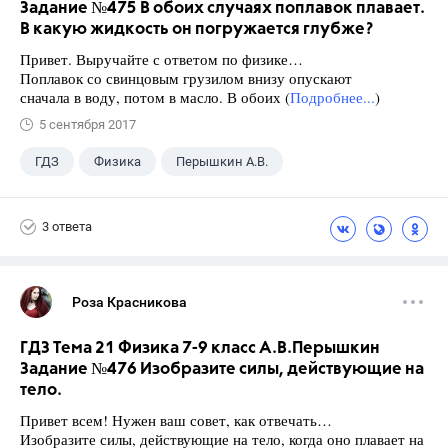
Задание №475 В обоих случаях поплавок плавает.
В какую жидкость он погружается глубже?
Привет. Выручайте с ответом по физике…
Поплавок со свинцовым грузилом внизу опускают
сначала в воду, потом в масло. В обоих (
Подробнее...
)
5 сентября 2017
ГДЗ
Физика
Перышкин А.В.
Школа
+1
7 класс
3 ответа
Роза Красникова
ГДЗ Тема 21 Физика 7-9 класс А.В.Перышкин
Задание №476 Изобразите силы, действующие на
тело.
Привет всем! Нужен ваш совет, как отвечать…
Изобразите силы, действующие на тело, когда оно плавает на