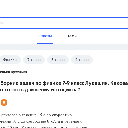
Ответы
Темы
Физика
7 класс
8 класс
9 класс
ы
Домашнее задание
Русский язык,
Химия,
Геометрия,
 В.И.
енька Кусенька
Обществознание,
Физика
борник задач по физике 7-9 класс Лукашик. Какова
Школа
я скорость движения мотоцикла?
9 класс,
8 класс,
11 класс,
10 клас
6 класс,
4 класс,
5 класс,
1 класс,
Учебники
двигался в течение 15 с со скоростью
ечение 10 с со скоростью 8 м/с и в течение 6
Разумовская М.М.,
Габриелян О.С
тью 20 м/с. Какова средняя скорость движения
Рудзитис Г.Е.,
Цыбулько И.П.,
Атан