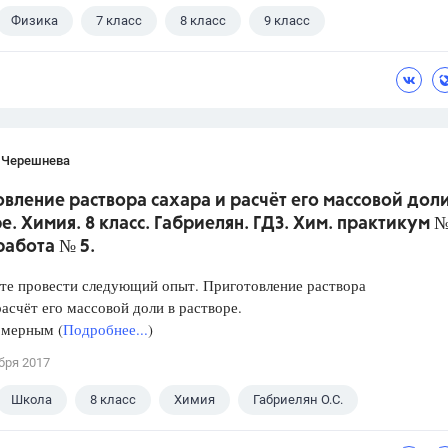
Физика
7 класс
8 класс
9 класс
 В.И.
 Черешнева
вление раствора сахара и расчёт его массовой доли
е. Химия. 8 класс. Габриелян. ГДЗ. Хим. практикум №
работа № 5.
те провести следующий опыт. Приготовление раствора
расчёт его массовой доли в растворе.
 мерным (
Подробнее...
)
бря 2017
Школа
8 класс
Химия
Габриелян О.С.