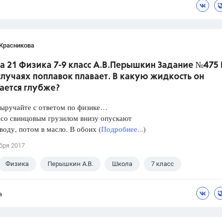
 Красникова
а 21 Физика 7-9 класс А.В.Перышкин Задание №475 
лучаях поплавок плавает. В какую жидкость он
ается глубже?
Выручайте с ответом по физике…
 со свинцовым грузилом внизу опускают
 воду, потом в масло. В обоих (
Подробнее...
)
бря 2017
Физика
Перышкин А.В.
Школа
7 класс
а