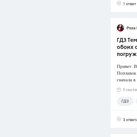
1 ответ
Роза
ГДЗ Тем
обоих с
погруж
Привет. 
Поплавок
сначала в
5 сентя
ГДЗ
3 ответ