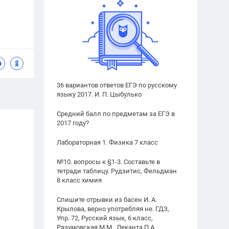
36 вариантов ответов ЕГЭ по русскому
языку 2017. И. П. Цыбулько
Средний балл по предметам за ЕГЭ в
2017 году?
Лабораторная 1. Физика 7 класс
№10. вопросы к §1-3. Составьте в
тетради таблицу. Рудзитис, Фельдман
8 класс химия
Спишите отрывки из басен И. А.
Крылова, верно употребляя не. ГДЗ,
Упр. 72, Русский язык, 6 класс,
Разумовская М.М., Леканта П.А.