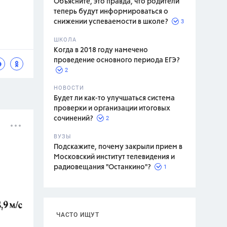
Объясните, это правда, что родители
теперь будут информироваться о
3
снижении успеваемости в школе?
ШКОЛА
спитание
Когда в 2018 году намечено
проведение основного периода ЕГЭ?
2
НОВОСТИ
Будет ли как-то улучшаться система
проверки и организации итоговых
2
сочинений?
ВУЗЫ
Подскажите, почему закрыли прием в
Московский институт телевидения и
1
радиовещания "Останкино"?
ЧАСТО ИЩУТ