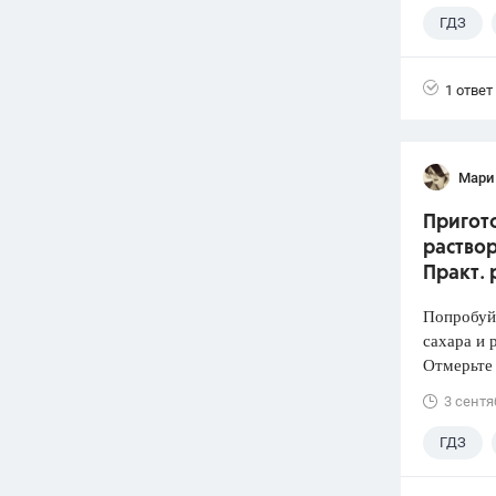
ГДЗ
Лукашик
1 ответ
Мари
Пригото
раствор
Практ. 
Попробуй
сахара и 
Отмерьте
3 сентя
ГДЗ