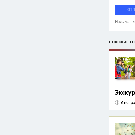
ОТ
Нажимая кн
ПОХОЖИЕ Т
Экску
6 вопр