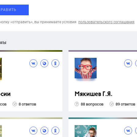
ПРАВИТЬ
опку «отправить», вы принимаете условия
пользовательского соглашения
ЕМЫ
рсии
Мякишев Г.Я.
осов
8 ответов
88 вопросов
89 ответов