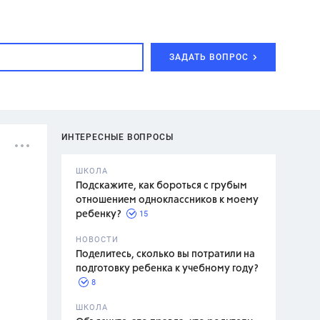
ЗАДАТЬ ВОПРОС
ИНТЕРЕСНЫЕ ВОПРОСЫ
ШКОЛА
Подскажите, как бороться с грубым
отношением одноклассников к моему
15
ребенку?
с,
7 класс,
НОВОСТИ
2 класс
Поделитесь, сколько вы потратили на
подготовку ребенка к учебному году?
8
.,
ШКОЛА
асян Л.С.,