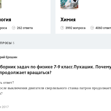
логия
Химия
проса
262 ответа
3992 вопроса
4060 отве
ОПРОСЫ
5
рий Ерошин
борник задач по физике 7-9 класс Лукашик. Почем
 продолжает вращаться?
ть ответ?
сле выключения двигателя сверлильного станка патрон продолжае
я?
я 2017