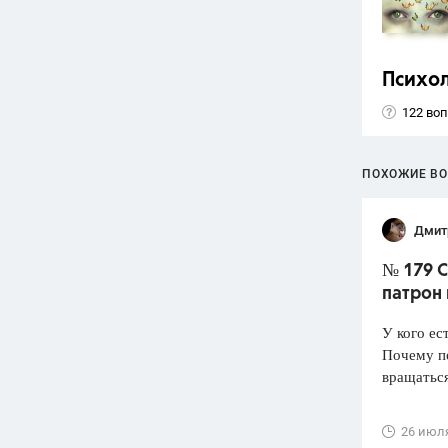
Психо
122 во
ПОХОЖИЕ В
Дмит
№ 179 С
патрон
У кого ес
Почему по
вращатьс
26 июл