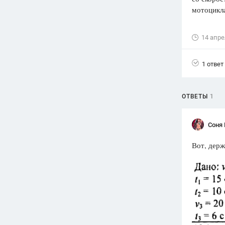
мотоцикл
Вузы
1752
ответа
14 апре
Олимпиады
82
ответа
1 ответ
Spotlight
1551
ответ
ОТВЕТЫ
1
ГИА
280
ответов
Соня 
Вот, дер