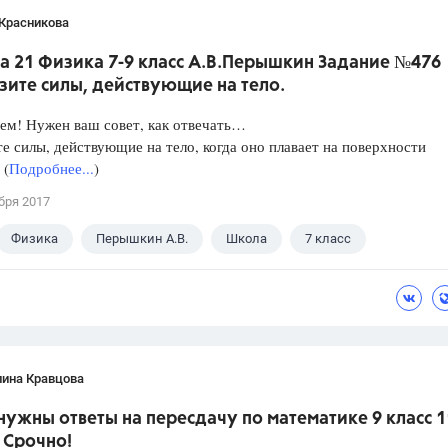
 Красникова
а 21 Физика 7-9 класс А.В.Перышкин Задание №476
зите силы, действующие на тело.
ем! Нужен ваш совет, как отвечать…
е силы, действующие на тело, когда оно плавает на поверхности
 (
Подробнее...
)
бря 2017
Физика
Перышкин А.В.
Школа
7 класс
лина Кравцова
нужны ответы на пересдачу по математике 9 класс 1
 Срочно!