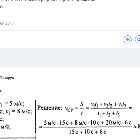
а?
Цветков Л. А.
Психология
ля 2017
Отношения,
Любовь,
Красота,
Во
ПОКАЗАТЬ ВСЕ
Говорун
жи