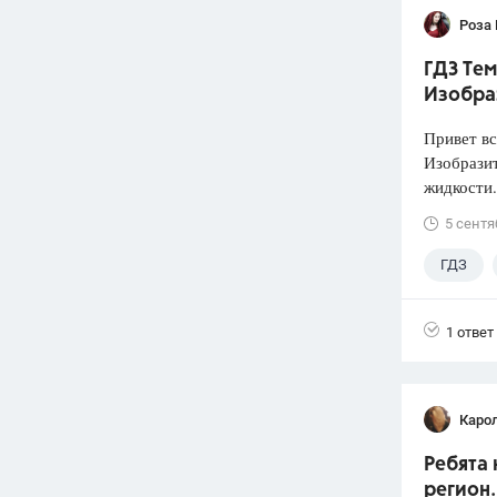
Роза
ГДЗ Тем
Изобра
Привет вс
Изобразит
жидкости.
5 сентя
ГДЗ
1 ответ
Каро
Ребята 
регион.