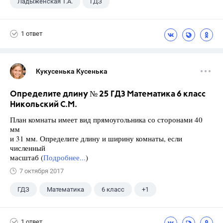
Ладыженская Т.А.
ГДЗ
Русский язык
+2
9 класс
1 ответ
Тростенцова Л.А.
Кукусенька Кусенька
Определите длину № 25 ГДЗ Математика 6 класс
Никольский С.М.
План комнаты имеет вид прямоугольника со сторонами 40
мм
и 31 мм. Определите длину и ширину комнаты, если
численный
масштаб (
Подробнее...
)
7 октября 2017
ГДЗ
Математика
6 класс
+1
Никольский С.М.
1 ответ