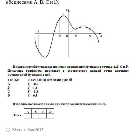
абсциссами А, В, С и D.
23 сентября 2017