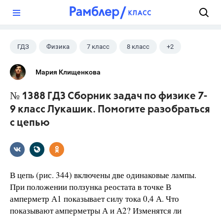
?
ГДЗ
Физика
7 класс
8 класс
+2
9 класс
Лукашик В.И.
Мария Клищенкова
№ 1388 ГДЗ Сборник задач по физике 7-
9 класс Лукашик. Помогите разобраться
с цепью
В цепь (рис. 344) включены две одинаковые лампы.
При положении ползунка реостата в точке В
амперметр А1 показывает силу тока 0,4 А. Что
показывают амперметры А и А2? Изменятся ли