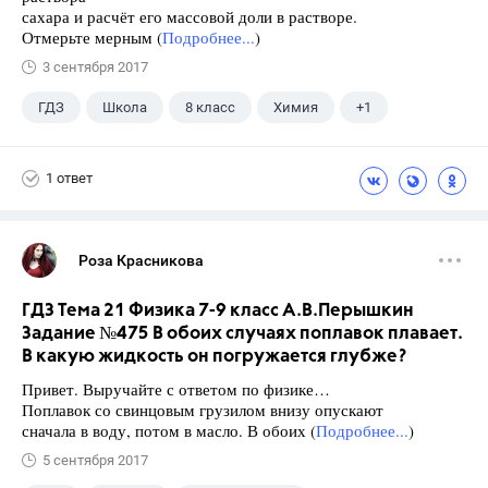
сахара и расчёт его массовой доли в растворе.
Отмерьте мерным (
Подробнее...
)
3 сентября 2017
ГДЗ
Школа
8 класс
Химия
+1
Габриелян О.С.
1 ответ
Роза Красникова
ГДЗ Тема 21 Физика 7-9 класс А.В.Перышкин
Задание №475 В обоих случаях поплавок плавает.
В какую жидкость он погружается глубже?
Привет. Выручайте с ответом по физике…
Поплавок со свинцовым грузилом внизу опускают
сначала в воду, потом в масло. В обоих (
Подробнее...
)
5 сентября 2017