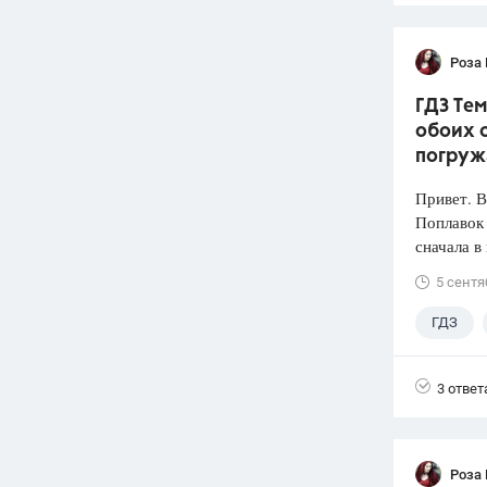
Роза
ГДЗ Тем
обоих с
погруж
Привет. 
Поплавок
сначала в
5 сентя
ГДЗ
3 ответ
Роза