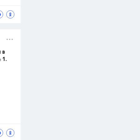
 в
 1.