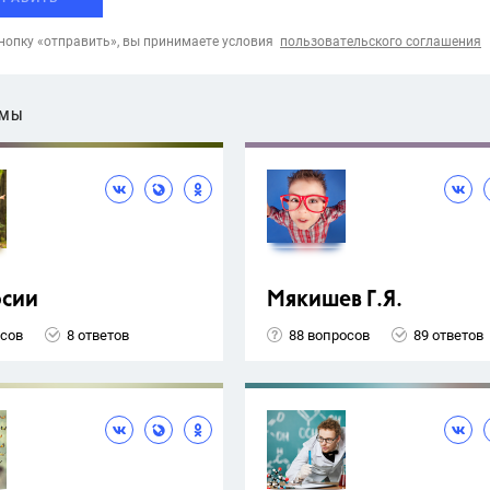
опку «отправить», вы принимаете условия
пользовательского соглашения
ЕМЫ
рсии
Мякишев Г.Я.
осов
8 ответов
88 вопросов
89 ответов