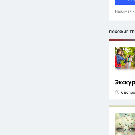
Нажимая кн
ПОХОЖИЕ Т
Экску
6 вопр