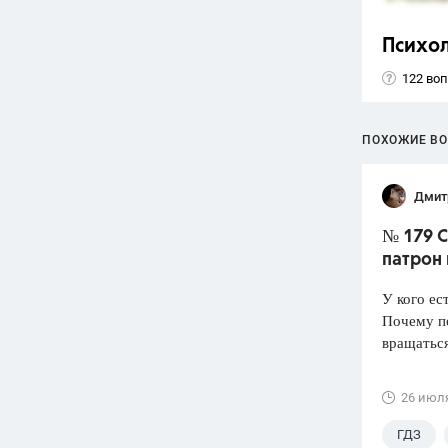
Психо
122 во
ПОХОЖИЕ В
Дмит
№ 179 С
патрон
У кого ес
Почему по
вращатьс
26 июл
ГДЗ