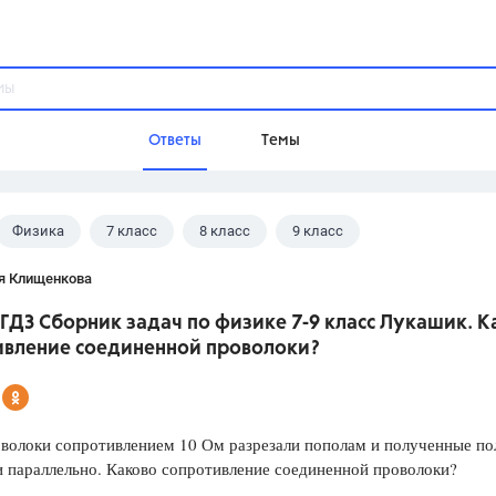
Ответы
Темы
Физика
7 класс
8 класс
9 класс
ы
Домашнее задание
Русский язык,
Химия,
Геометрия,
 В.И.
я Клищенкова
Обществознание,
Физика
ГДЗ Сборник задач по физике 7-9 класс Лукашик. К
Школа
ивление соединенной проволоки?
9 класс,
8 класс,
11 класс,
10 клас
6 класс,
4 класс,
5 класс,
1 класс,
Учебники
оволоки сопротивлением 10 Ом разрезали пополам и полученные п
 параллельно. Каково сопротивление соединенной проволоки?
Разумовская М.М.,
Габриелян О.С
Рудзитис Г.Е.,
Цыбулько И.П.,
Атан