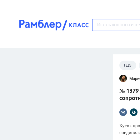
?
ГДЗ
Популярные тем
Лукашик
Мари
ГДЗ
67571
ответ
№ 1379 
ЕГЭ
сопрот
3273
ответа
ОГЭ
3460
ответов
Кусок пр
соединили
ФИПИ
30
ответов