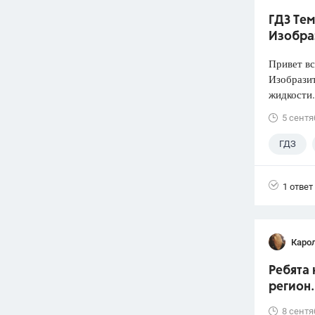
ГДЗ Тем
Изобра
Привет вс
Изобразит
жидкости.
5 сентя
ГДЗ
1 ответ
Каро
Ребята 
регион.
8 сентя