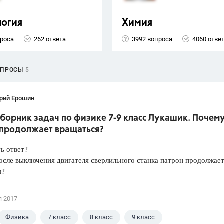
логия
Химия
проса
262 ответа
3992 вопроса
4060 отве
ОПРОСЫ
5
рий Ерошин
борник задач по физике 7-9 класс Лукашик. Почем
 продолжает вращаться?
ть ответ?
сле выключения двигателя сверлильного станка патрон продолжае
я?
я 2017
Физика
7 класс
8 класс
9 класс