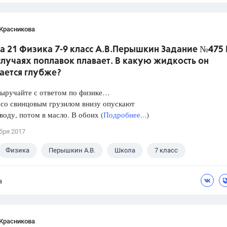
 Красникова
а 21 Физика 7-9 класс А.В.Перышкин Задание №475 
лучаях поплавок плавает. В какую жидкость он
ается глубже?
Выручайте с ответом по физике…
 со свинцовым грузилом внизу опускают
 воду, потом в масло. В обоих (
Подробнее...
)
бря 2017
Физика
Перышкин А.В.
Школа
7 класс
а
 Красникова