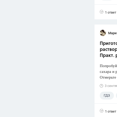
Лукашик
1 ответ
Мари
Пригото
раствор
Практ. 
Попробуй
сахара и 
Отмерьте
3 сентя
ГДЗ
1 ответ