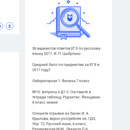
36 вариантов ответов ЕГЭ по русскому
языку 2017. И. П. Цыбулько
Средний балл по предметам за ЕГЭ в
2017 году?
Лабораторная 1. Физика 7 класс
№10. вопросы к §1-3. Составьте в
тетради таблицу. Рудзитис, Фельдман
8 класс химия
Спишите отрывки из басен И. А.
Крылова, верно употребляя не. ГДЗ,
Упр. 72, Русский язык, 6 класс,
Разумовская М.М., Леканта П.А.