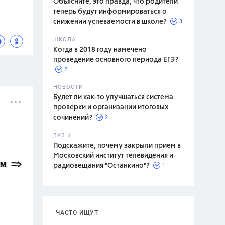
Объясните, это правда, что родители
теперь будут информироваться о
3
снижении успеваемости в школе?
ШКОЛА
спитание
Когда в 2018 году намечено
проведение основного периода ЕГЭ?
2
НОВОСТИ
Будет ли как-то улучшаться система
проверки и организации итоговых
2
сочинений?
ВУЗЫ
Подскажите, почему закрыли прием в
Московский институт телевидения и
1
радиовещания "Останкино"?
ЧАСТО ИЩУТ