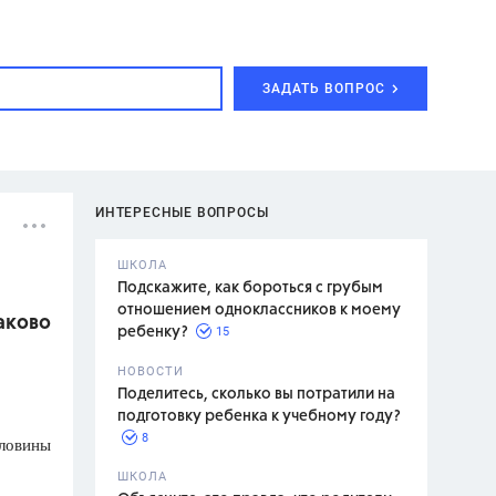
ЗАДАТЬ ВОПРОС
ИНТЕРЕСНЫЕ ВОПРОСЫ
ШКОЛА
Подскажите, как бороться с грубым
отношением одноклассников к моему
аково
15
ребенку?
с,
7 класс,
НОВОСТИ
2 класс
Поделитесь, сколько вы потратили на
подготовку ребенка к учебному году?
8
оловины
.,
ШКОЛА
асян Л.С.,