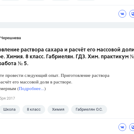
 В.И.
 Черешнева
вление раствора сахара и расчёт его массовой доли
е. Химия. 8 класс. Габриелян. ГДЗ. Хим. практикум №
работа № 5.
те провести следующий опыт. Приготовление раствора
расчёт его массовой доли в растворе.
 мерным (
Подробнее...
)
бря 2017
Школа
8 класс
Химия
Габриелян О.С.