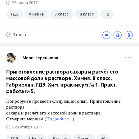
26 июля 2017
ГДЗ
Физика
7 класс
8 класс
+2
9 класс
Лукашик В.И.
1 ответ
Мари Черешнева
Приготовление раствора сахара и расчёт его
массовой доли в растворе. Химия. 8 класс.
Габриелян. ГДЗ. Хим. практикум № 1. Практ.
работа № 5.
Попробуйте провести следующий опыт. Приготовление
раствора
сахара и расчёт его массовой доли в растворе.
Отмерьте мерным (
Подробнее...
)
3 сентября 2017
ГДЗ
Школа
8 класс
Химия
+1