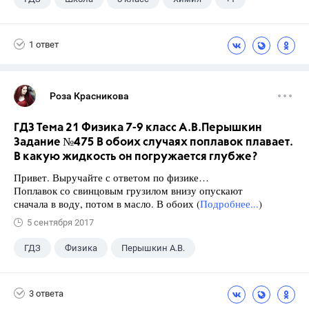
Габриелян О.С.
1 ответ
Роза Красникова
ГДЗ Тема 21 Физика 7-9 класс А.В.Перышкин
Задание №475 В обоих случаях поплавок плавает.
В какую жидкость он погружается глубже?
Привет. Выручайте с ответом по физике…
Поплавок со свинцовым грузилом внизу опускают
сначала в воду, потом в масло. В обоих (
Подробнее...
)
5 сентября 2017
ГДЗ
Физика
Перышкин А.В.
Школа
+1
7 класс
3 ответа