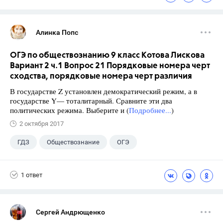
Алинка Попс
ОГЭ по обществознанию 9 класс Котова Лискова
Вариант 2 ч.1 Вопрос 21 Порядковые номера черт
сходства, порядковые номера черт различия
В государстве Z установлен демократический режим, а в
государстве Y— тоталитарный. Сравните эти два
политических режима. Выберите и (
Подробнее...
)
2 октября 2017
ГДЗ
Обществознание
ОГЭ
9 класс
+2
Котова О.А.
1 ответ
Лискова Т.Е.
Сергей Андрющенко