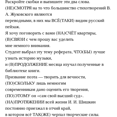
Раскройте скобки и выпишите эти два слова.
(НЕ)СМОТРЯ на то что большинство стихотворений В.
А. Жуковского являются
переводными, в них мы ВСЁ(ТАКИ) видим русский
пейзаж.
Я хочу поговорить с вами (НА)СЧЁТ квартиры,
(В)СВЯЗИ с чем прошу вас уделить
мне немного внимания.
Студент выбрал эту тему реферата, ЧТО(БЫ) лучше
узнать историю музыки,
и (В)ПРОДОЛЖЕНИЕ месяца изучал полученные в
библиотеке книги.
Призвание поэта — творить для вечности,
(ПО)СКОЛЬКУ лишь немногим
современникам дано оценить его творения,
(ПО)ЭТОМУ он «сам свой высший суд».
(НА)ПРОТЯЖЕНИИ всей жизни И. И. Шишкин
постоянно приезжал в отчий край,
в котором всё ТАК(ЖЕ) черпал творческие силы.