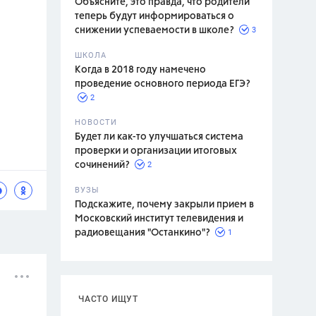
Объясните, это правда, что родители
теперь будут информироваться о
3
снижении успеваемости в школе?
ШКОЛА
спитание
Когда в 2018 году намечено
проведение основного периода ЕГЭ?
2
НОВОСТИ
Будет ли как-то улучшаться система
проверки и организации итоговых
2
сочинений?
ВУЗЫ
Подскажите, почему закрыли прием в
Московский институт телевидения и
1
радиовещания "Останкино"?
ЧАСТО ИЩУТ