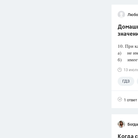
Любо
Домашня
значени
10. При к
а) не им
б) имеет 
13 июл
ГДЗ
1 ответ
Богд
Когда 