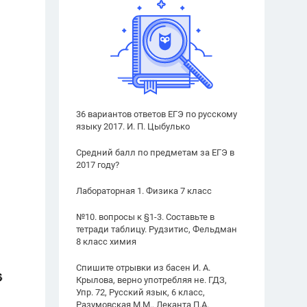
36 вариантов ответов ЕГЭ по русскому
языку 2017. И. П. Цыбулько
Средний балл по предметам за ЕГЭ в
2017 году?
Лабораторная 1. Физика 7 класс
№10. вопросы к §1-3. Составьте в
тетради таблицу. Рудзитис, Фельдман
8 класс химия
Спишите отрывки из басен И. А.
Крылова, верно употребляя не. ГДЗ,
Упр. 72, Русский язык, 6 класс,
Разумовская М.М., Леканта П.А.