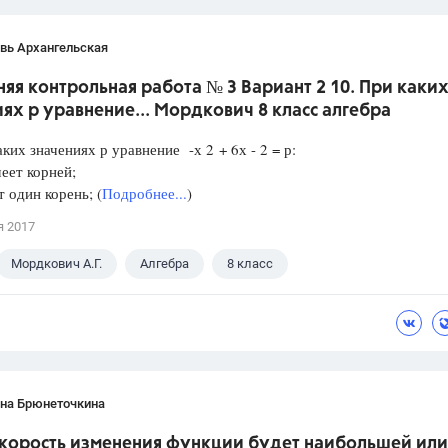
вь Архангельская
я контрольная работа № 3 Вариант 2 10. При каки
ях р уравнение... Мордкович 8 класс алгебра
аких значениях р уравнение -х 2 + 6х - 2 = р:
еет корней;
один корень; (
Подробнее...
)
я 2017
Мордкович А.Г.
Алгебра
8 класс
ана Брюнеточкина
скорость изменения функции будет наибольшей или