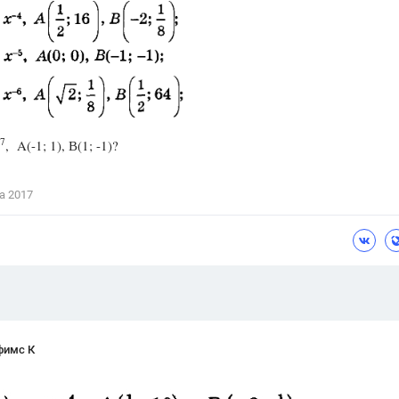
Цветков Л. А.
Психология
Отношения,
Любовь,
Красота,
Во
ПОКАЗАТЬ ВСЕ
-7
, A(-1; 1), В(1; -1)?
а 2017
фимс К