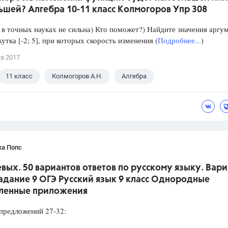
ьшей? Алгебра 10-11 класс Колмогоров Упр 308
в точных науках не сильна) Кто поможет?) Найдите значения аргу
утка [-2; 5], при которых скорость изменения (
Подробнее...
)
та 2017
11 класс
Колмогоров А.Н.
Алгебра
ка Попс
вых. 50 вариантов ответов по русскому языку. Вари
Задание 9 ОГЭ Русский язык 9 класс Однородные
ленные приложения
редложений 27-32: