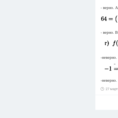
- верно. 
- верно. 
-неверно.
-неверно.
27 март