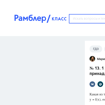
?
ГДЗ
Популярные тем
Мари
ГДЗ
67571
ответ
№ 13. 1
ЕГЭ
принад
3273
ответа
ОГЭ
3460
ответов
Какая из 
y = f(x), е
ФИПИ
30
ответов