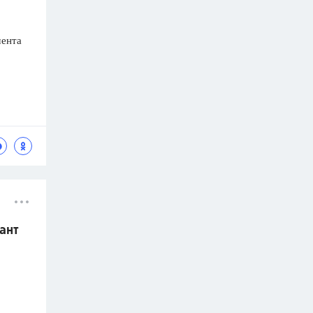
мента
ант