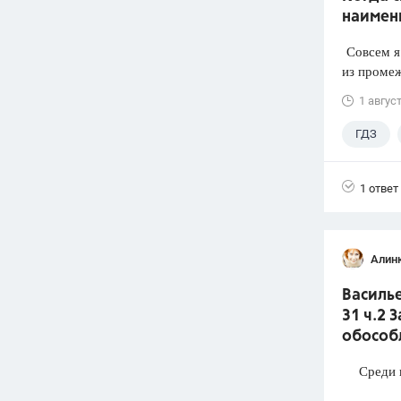
наимен
Совсем я 
из промеж
1 авгус
ГДЗ
1 ответ
Алин
Василье
31 ч.2 
обособ
Среди п