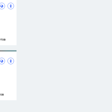
етов
тов