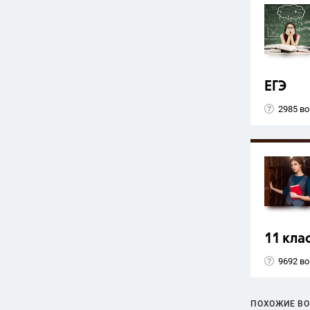
ЕГЭ
2985 в
11 кла
9692 в
ПОХОЖИЕ В