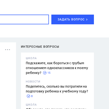
ЗАДАТЬ ВОПРОС
ИНТЕРЕСНЫЕ ВОПРОСЫ
ШКОЛА
Подскажите, как бороться с грубым
отношением одноклассников к моему
15
ребенку?
с,
7 класс,
НОВОСТИ
2 класс
Поделитесь, сколько вы потратили на
подготовку ребенка к учебному году?
8
.,
ШКОЛА
асян Л.С.,