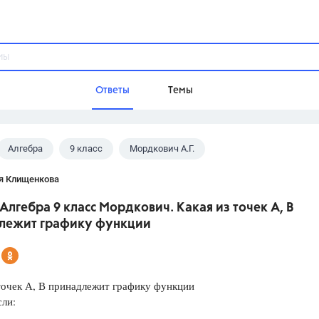
Ответы
Темы
Алгебра
9 класс
Мордкович А.Г.
ы
Домашнее задание
Русский язык,
Химия,
Геометрия,
я Клищенкова
Обществознание,
Физика
 Алгебра 9 класс Мордкович. Какая из точек А, В
Школа
лежит графику функции
9 класс,
8 класс,
11 класс,
10 клас
6 класс,
4 класс,
5 класс,
1 класс,
Учебники
точек А, В принадлежит графику функции
сли:
Разумовская М.М.,
Габриелян О.С
Рудзитис Г.Е.,
Цыбулько И.П.,
Атан