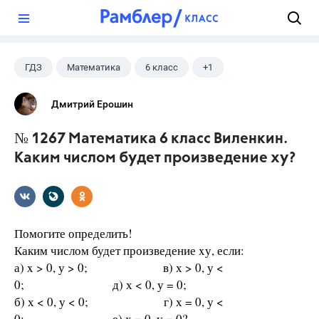
?
ГДЗ
Математика
6 класс
+1
Виленкин Н.Я.
Дмитрий Ерошин
№ 1267 Математика 6 класс Виленкин.
Каким числом будет произведение xу?
Помогите определить!
Каким числом будет произведение xу, если:
а) x > 0, у > 0; в) х > 0, у <
0; д) х < 0, у = 0;
б) х < 0, у < 0; г) х = 0, у <
0; е) х = 0, у = 0?