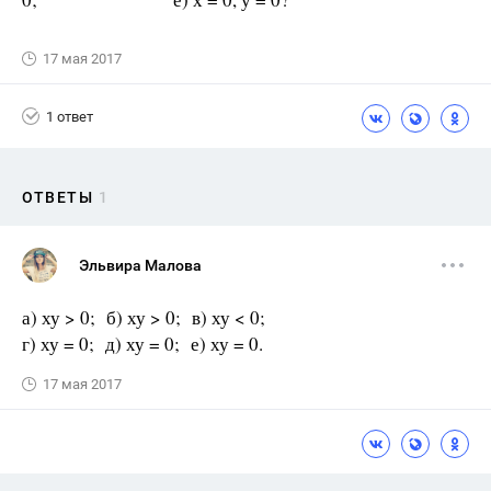
17 мая 2017
1 ответ
ОТВЕТЫ
1
Эльвира Малова
а) ху > 0; б) ху > 0; в) ху < 0;
г) ху = 0; д) ху = 0; е) ху = 0.
17 мая 2017