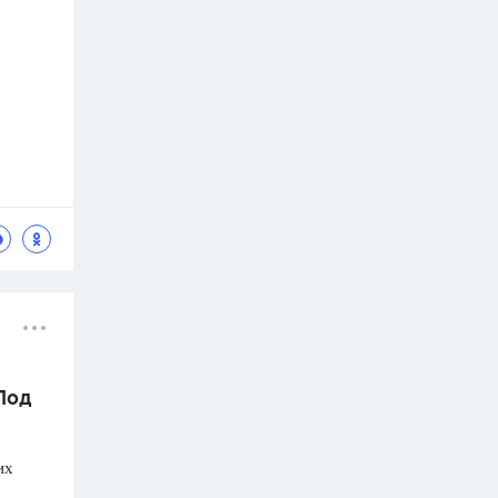
 Под
их