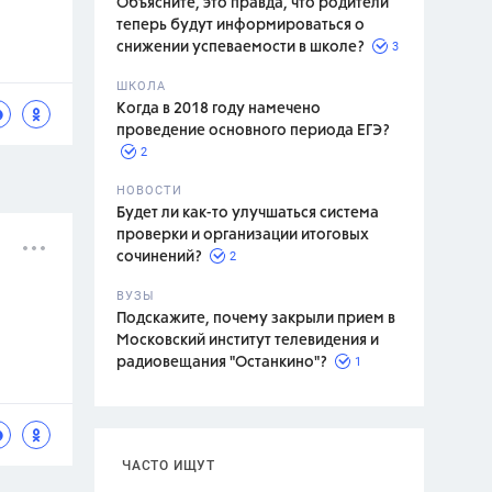
Объясните, это правда, что родители
теперь будут информироваться о
3
снижении успеваемости в школе?
ШКОЛА
спитание
Когда в 2018 году намечено
проведение основного периода ЕГЭ?
2
НОВОСТИ
Будет ли как-то улучшаться система
проверки и организации итоговых
2
сочинений?
ВУЗЫ
Подскажите, почему закрыли прием в
Московский институт телевидения и
1
радиовещания "Останкино"?
ЧАСТО ИЩУТ