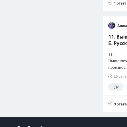
1 ответ
Алек
11. Вып
Е. Русс
11.
Выпишите 
произнос.
25 сент
ГДЗ
3 ответ