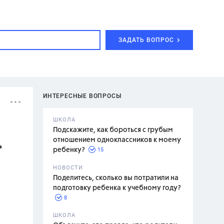
ЗАДАТЬ ВОПРОС
ИНТЕРЕСНЫЕ ВОПРОСЫ
ШКОЛА
Подскажите, как бороться с грубым
отношением одноклассников к моему
ь
15
ребенку?
с,
7 класс,
НОВОСТИ
2 класс
Поделитесь, сколько вы потратили на
подготовку ребенка к учебному году?
8
.,
ШКОЛА
асян Л.С.,