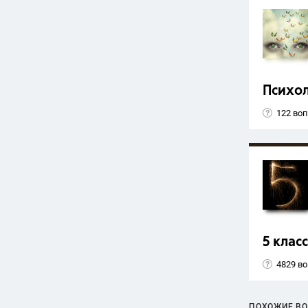
Психо
122 во
5 класс
4829 в
ПОХОЖИЕ В