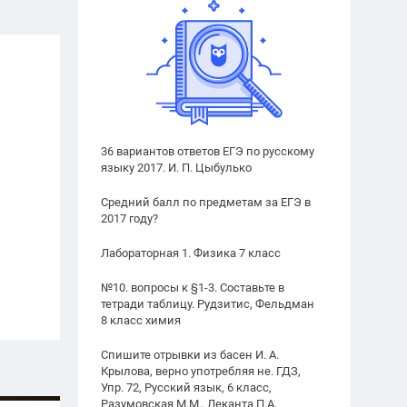
36 вариантов ответов ЕГЭ по русскому
языку 2017. И. П. Цыбулько
Средний балл по предметам за ЕГЭ в
2017 году?
Лабораторная 1. Физика 7 класс
№10. вопросы к §1-3. Составьте в
тетради таблицу. Рудзитис, Фельдман
8 класс химия
Спишите отрывки из басен И. А.
Крылова, верно употребляя не. ГДЗ,
Упр. 72, Русский язык, 6 класс,
Разумовская М.М., Леканта П.А.