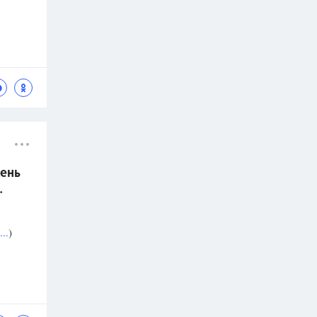
ень
.
..
)