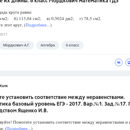
е их длины. 6 класс Мордкович математика ГДЗ
адь круга равна:
 см2; б) 113,04 см2; в) 0,5024 дм2; г) 78,5 см2.
е этот круг, (
Подробнее...
)
2017
Мордкович А.Г.
Алгебра
6 класс
Халк
е установить соответствие между неравенствами.
ика базовый уровень ЕГЭ - 2017. Вар.№1. Зад.№17.
дством Ященко И.В.
уйте! Помогите установить соответствие между неравенствами и 
: (
Подробнее...
)