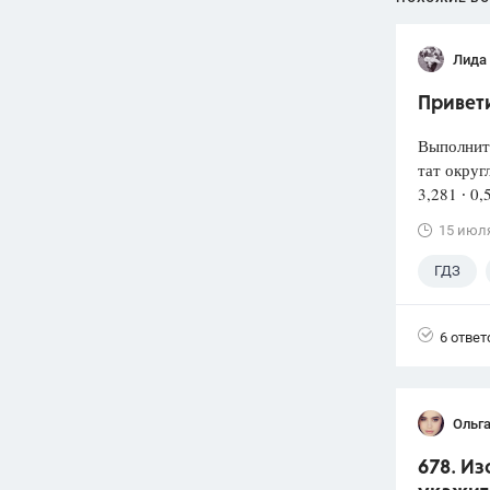
Лида
Привети
Выполнит
тат округ
3,281 ∙ 0,
15 июл
ГДЗ
6 ответ
Ольг
678. Из