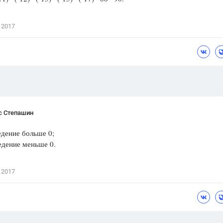
Цветков Л. А.
 2017
Психология
Отношения,
Любовь,
Красота,
Во
ПОКАЗАТЬ ВСЕ
с Степашин
едение больше 0;
едение меньше 0.
 2017