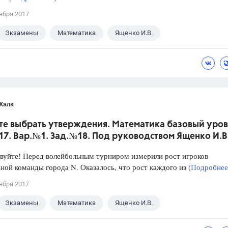
ября 2017
Экзамены
Математика
Ященко И.В.
Халк
те выбрать утверждения. Математика базовый уров
017. Вар.№1. Зад.№18. Под руководством Ященко И.В
уйте! Перед волейбольным турниром измерили рост игроков
ной команды города N. Оказалось, что рост каждого из (
Подробнее.
ября 2017
Экзамены
Математика
Ященко И.В.