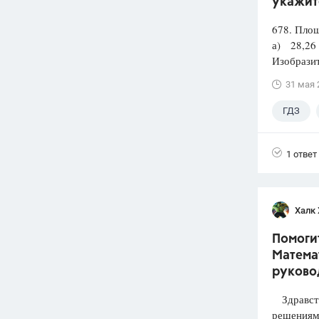
укажит
678. Площ
а) 28,26
Изобразит
31 мая 
ГДЗ
1 ответ
Халк 
Помогит
Математ
руково
Здравств
решениями