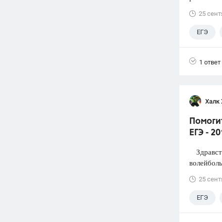
25 сент
ЕГЭ
1 ответ
Халк 
Помоги
ЕГЭ - 2
Здравств
волейболь
25 сент
ЕГЭ