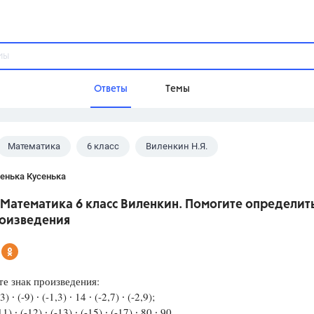
Ответы
Темы
Математика
6 класс
Виленкин Н.Я.
ы
Домашнее задание
Русский язык,
Химия,
Геометрия,
енька Кусенька
Обществознание,
Физика
Математика 6 класс Виленкин. Помогите определит
Школа
роизведения
9 класс,
8 класс,
11 класс,
10 клас
6 класс,
4 класс,
5 класс,
1 класс,
Учебники
е знак произведения:
) ∙ (-9) ∙ (-1,3) ∙ 14 ∙ (-2,7) ∙ (-2,9);
Разумовская М.М.,
Габриелян О.С
) ∙ (-12) ∙ (-13) ∙ (-15) ∙ (-17) ∙ 80 ∙ 90.
Рудзитис Г.Е.,
Цыбулько И.П.,
Атан