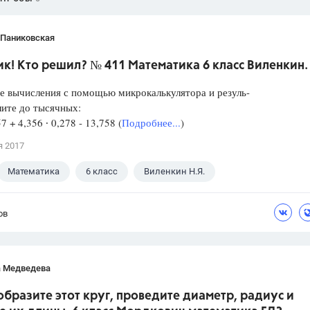
 Паниковская
к! Кто решил? № 411 Математика 6 класс Виленкин.
е вычисления с помощью микрокалькулятора и резуль-
лите до тысячных:
57 + 4,356 ∙ 0,278 - 13,758 (
Подробнее...
)
я 2017
Математика
6 класс
Виленкин Н.Я.
ов
а Медведева
образите этот круг, проведите диаметр, радиус и