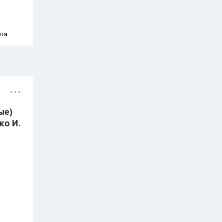
ета
ые)
ко И.