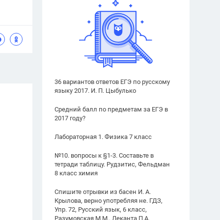
36 вариантов ответов ЕГЭ по русскому
языку 2017. И. П. Цыбулько
Средний балл по предметам за ЕГЭ в
2017 году?
Лабораторная 1. Физика 7 класс
№10. вопросы к §1-3. Составьте в
тетради таблицу. Рудзитис, Фельдман
8 класс химия
Спишите отрывки из басен И. А.
Крылова, верно употребляя не. ГДЗ,
Упр. 72, Русский язык, 6 класс,
Разумовская М.М., Леканта П.А.