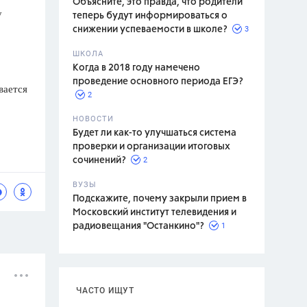
Объясните, это правда, что родители
у
теперь будут информироваться о
3
снижении успеваемости в школе?
ШКОЛА
спитание
Когда в 2018 году намечено
проведение основного периода ЕГЭ?
вается
2
НОВОСТИ
Будет ли как-то улучшаться система
проверки и организации итоговых
2
сочинений?
ВУЗЫ
Подскажите, почему закрыли прием в
Московский институт телевидения и
1
радиовещания "Останкино"?
ЧАСТО ИЩУТ