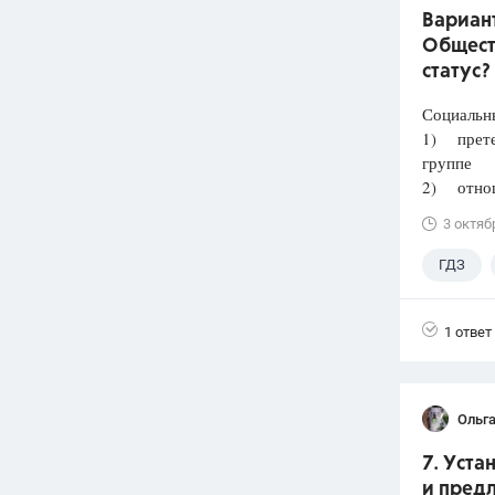
Вариант
Общест
статус?
Социальн
1) претен
группе
2) отнош
3 октяб
ГДЗ
Лазебни
1 ответ
Ольга
7. Уст
и предл