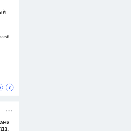
ный
льной
ками
ГДЗ.