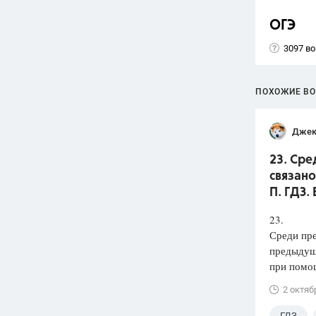
ОГЭ
3097 в
ПОХОЖИЕ В
Джек
23. Сре
связано
П. ГДЗ.
23.
Среди пре
предыду
при помо
2 октяб
ГДЗ