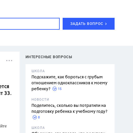
ЗАДАТЬ ВОПРОС
ИНТЕРЕСНЫЕ ВОПРОСЫ
ШКОЛА
Подскажите, как бороться с грубым
отношением одноклассников к моему
ется
15
ребенку?
т 33.
с,
7 класс,
НОВОСТИ
2 класс
Поделитесь, сколько вы потратили на
подготовку ребенка к учебному году?
8
ойте
.,
ШКОЛА
асян Л.С.,