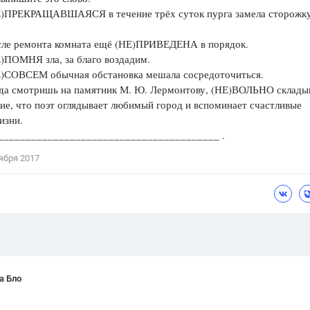
РЕКРАЩАВШАЯСЯ в течение трёх суток пурга замела сторожк
Цветков Л. А.
 ремонта комната ещё (НЕ)ПРИВЕДЕНА в порядок.
Психология
ОМНЯ зла, за благо воздадим.
Отношения,
Любовь,
Красота,
Во
ОВСЕМ обычная обстановка мешала сосредоточиться.
 смотришь на памятник М. Ю. Лермонтову, (НЕ)ВОЛЬНО склады
ПОКАЗАТЬ ВСЕ
ие, что поэт оглядывает любимый город и вспоминает счастливые
изни.
_________________________________________ .
ября 2017
а Бло