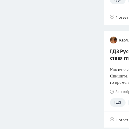
1 ответ
Карл
ГДЗ Рус
ставя 
Как отвеч
Спишите, 
го времен
3 октяб
ГДЗ
1 ответ