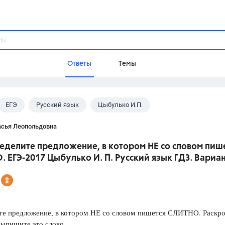
Ответы
Темы
ЕГЭ
Русский язык
Цыбулько И.П.
ы
Домашнее задание
Русский язык,
Химия,
Геометрия,
асья Леопольдовна
Обществознание,
Физика
еделите предложение, в котором НЕ со словом пиш
Школа
 ЕГЭ-2017 Цыбулько И. П. Русский язык ГДЗ. Вариан
9 класс,
8 класс,
11 класс,
10 клас
6 класс,
4 класс,
5 класс,
1 класс,
Учебники
те предложение, в котором НЕ со словом пишется СЛИТНО. Раскр
Разумовская М.М.,
Габриелян О.С
выпишите это слово.
Рудзитис Г.Е.,
Цыбулько И.П.,
Атан