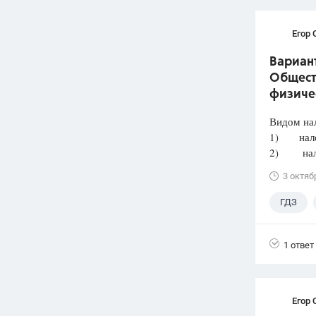
Егор 
Вариант
Общест
физиче
Видом нал
1) налог
2) налог
3 октяб
ГДЗ
Лазебни
1 ответ
Егор 