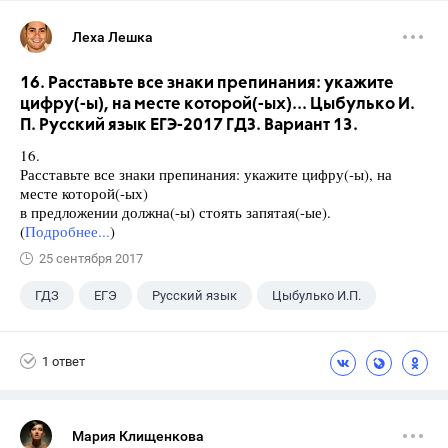
Леха Лешка
16. Расставьте все знаки препинания: укажите
цифру(-ы), на месте которой(-ых)... Цыбулько И.
П. Русский язык ЕГЭ-2017 ГДЗ. Вариант 13.
16.
Расставьте все знаки препинания: укажите цифру(-ы), на
месте которой(-ых)
в предложении должна(-ы) стоять запятая(-ые).
(
Подробнее...
)
25 сентября 2017
ГДЗ
ЕГЭ
Русский язык
Цыбулько И.П.
1 ответ
Мария Клищенкова