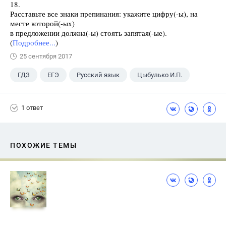
18.
Расставьте все знаки препинания: укажите цифру(-ы), на
месте которой(-ых)
в предложении должна(-ы) стоять запятая(-ые).
(
Подробнее...
)
25 сентября 2017
ГДЗ
ЕГЭ
Русский язык
Цыбулько И.П.
1 ответ
ПОХОЖИЕ ТЕМЫ