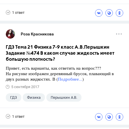
Габриелян О.С.
1 ответ
Роза Красникова
ГДЗ Тема 21 Физика 7-9 класс А.В.Перышкин
Задание №474 В каком случае жидкость имеет
большую плотность?
Привет, есть варианты, как ответить на вопрос???
На рисунке изображен деревянный брусок, плавающий в
двух разных жидкостях. В (
Подробнее...
)
5 сентября 2017
ГДЗ
Физика
Перышкин А.В.
Школа
+1
7 класс
1 ответ