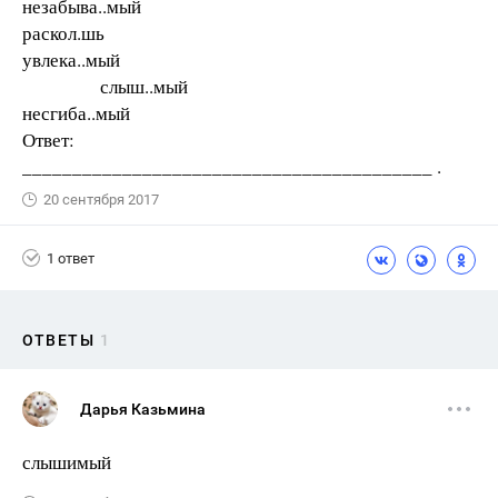
незабыва..мый
раскол.шь
увлека..мый
слыш..мый
несгиба..мый
Ответ:
_________________________________________ .
20 сентября 2017
1 ответ
ОТВЕТЫ
1
Дарья Казьмина
слышимый