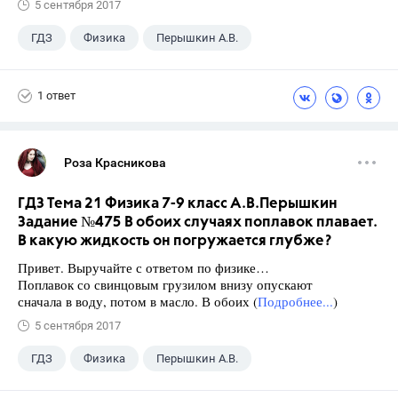
5 сентября 2017
ГДЗ
Физика
Перышкин А.В.
Школа
+1
7 класс
1 ответ
Роза Красникова
ГДЗ Тема 21 Физика 7-9 класс А.В.Перышкин
Задание №475 В обоих случаях поплавок плавает.
В какую жидкость он погружается глубже?
Привет. Выручайте с ответом по физике…
Поплавок со свинцовым грузилом внизу опускают
сначала в воду, потом в масло. В обоих (
Подробнее...
)
5 сентября 2017
ГДЗ
Физика
Перышкин А.В.
Школа
+1
7 класс