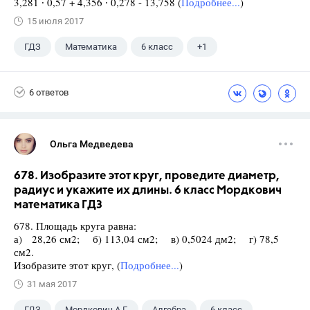
3,281 ∙ 0,57 + 4,356 ∙ 0,278 - 13,758 (
Подробнее...
)
15 июля 2017
ГДЗ
Математика
6 класс
+1
Виленкин Н.Я.
6 ответов
Ольга Медведева
678. Изобразите этот круг, проведите диаметр,
радиус и укажите их длины. 6 класс Мордкович
математика ГДЗ
678. Площадь круга равна:
а) 28,26 см2; б) 113,04 см2; в) 0,5024 дм2; г) 78,5
см2.
Изобразите этот круг, (
Подробнее...
)
31 мая 2017
ГДЗ
Мордкович А.Г.
Алгебра
6 класс