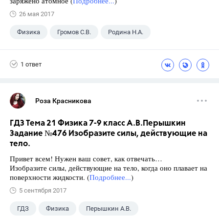
заряжено атомное (
Подробнее...
)
26 мая 2017
Физика
Громов С.В.
Родина Н.А.
ГДЗ
+1
9 класс
1 ответ
Роза Красникова
ГДЗ Тема 21 Физика 7-9 класс А.В.Перышкин
Задание №476 Изобразите силы, действующие на
тело.
Привет всем! Нужен ваш совет, как отвечать…
Изобразите силы, действующие на тело, когда оно плавает на
поверхности жидкости. (
Подробнее...
)
5 сентября 2017
ГДЗ
Физика
Перышкин А.В.