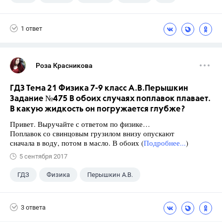
Габриелян О.С.
1 ответ
Роза Красникова
ГДЗ Тема 21 Физика 7-9 класс А.В.Перышкин
Задание №475 В обоих случаях поплавок плавает.
В какую жидкость он погружается глубже?
Привет. Выручайте с ответом по физике…
Поплавок со свинцовым грузилом внизу опускают
сначала в воду, потом в масло. В обоих (
Подробнее...
)
5 сентября 2017
ГДЗ
Физика
Перышкин А.В.
Школа
+1
7 класс
3 ответа