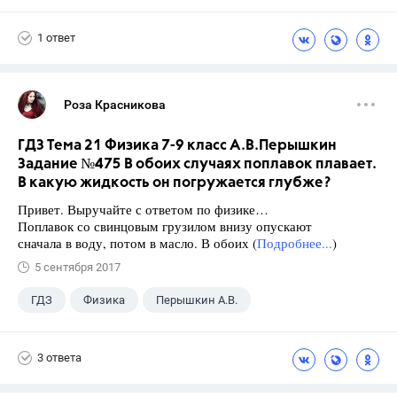
Габриелян О.С.
1 ответ
Роза Красникова
ГДЗ Тема 21 Физика 7-9 класс А.В.Перышкин
Задание №475 В обоих случаях поплавок плавает.
В какую жидкость он погружается глубже?
Привет. Выручайте с ответом по физике…
Поплавок со свинцовым грузилом внизу опускают
сначала в воду, потом в масло. В обоих (
Подробнее...
)
5 сентября 2017
ГДЗ
Физика
Перышкин А.В.
Школа
+1
7 класс
3 ответа