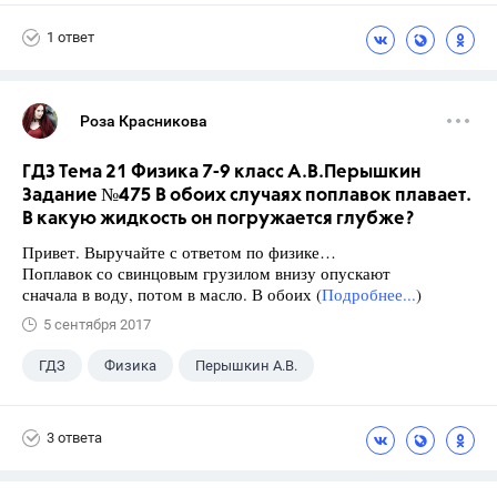
Габриелян О.С.
1 ответ
Роза Красникова
ГДЗ Тема 21 Физика 7-9 класс А.В.Перышкин
Задание №475 В обоих случаях поплавок плавает.
В какую жидкость он погружается глубже?
Привет. Выручайте с ответом по физике…
Поплавок со свинцовым грузилом внизу опускают
сначала в воду, потом в масло. В обоих (
Подробнее...
)
5 сентября 2017
ГДЗ
Физика
Перышкин А.В.
Школа
+1
7 класс
3 ответа