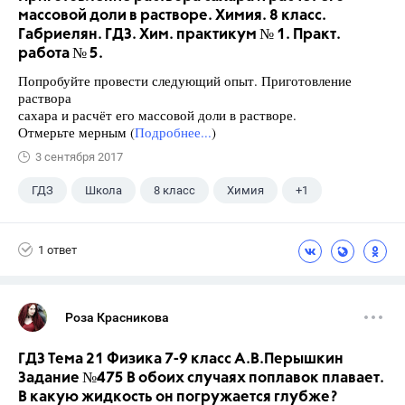
массовой доли в растворе. Химия. 8 класс.
Габриелян. ГДЗ. Хим. практикум № 1. Практ.
работа № 5.
Попробуйте провести следующий опыт. Приготовление
раствора
сахара и расчёт его массовой доли в растворе.
Отмерьте мерным (
Подробнее...
)
3 сентября 2017
ГДЗ
Школа
8 класс
Химия
+1
Габриелян О.С.
1 ответ
Роза Красникова
ГДЗ Тема 21 Физика 7-9 класс А.В.Перышкин
Задание №475 В обоих случаях поплавок плавает.
В какую жидкость он погружается глубже?