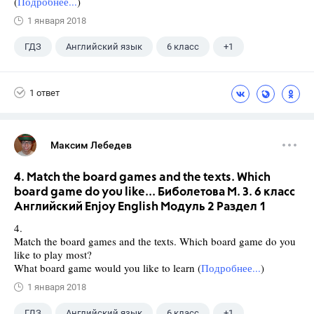
(
Подробнее...
)
1 января 2018
ГДЗ
Английский язык
6 класс
+1
Биболетова М. З.
1 ответ
Максим Лебедев
4. Match the board games and the texts. Which
board game do you like... Биболетова М. З. 6 класс
Английский Enjoy English Модуль 2 Раздел 1
4.
Match the board games and the texts. Which board game do you
like to play most?
What board game would you like to learn (
Подробнее...
)
1 января 2018
ГДЗ
Английский язык
6 класс
+1