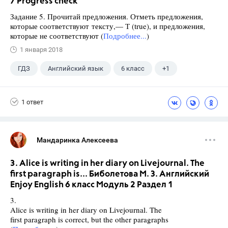
7 Progress check
Задание 5. Прочитай предложения. Отметь предложения,
которые соответствуют тексту,— Т (true), и предложения,
которые не соответствуют (
Подробнее...
)
1 января 2018
ГДЗ
Английский язык
6 класс
+1
Биболетова М. З.
1 ответ
Мандаринка Алексеева
3. Alice is writing in her diary on Livejournal. The
first paragraph is... Биболетова М. З. Английский
Enjoy English 6 класс Модуль 2 Раздел 1
3.
Alice is writing in her diary on Livejournal. The
first paragraph is correct, but the other paragraphs