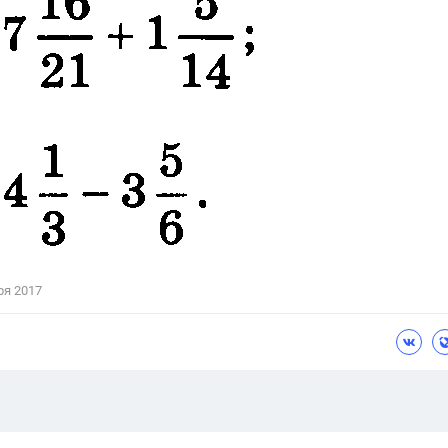
Цветков Л. А.
Психология
Отношения,
Любовь,
Красота,
Во
ПОКАЗАТЬ ВСЕ
ря 2017