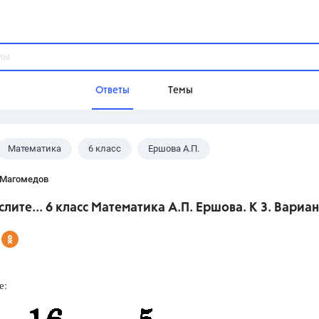
Ответы
Темы
Математика
6 класс
Ершова А.П.
ы
Домашнее задание
Русский язык,
Химия,
Геометрия,
 Магомедов
Обществознание,
Физика
слите... 6 класс Математика А.П. Ершова. К 3. Вариан
Школа
9 класс,
8 класс,
11 класс,
10 клас
6 класс,
4 класс,
5 класс,
1 класс,
Учебники
е:
Разумовская М.М.,
Габриелян О.С
Рудзитис Г.Е.,
Цыбулько И.П.,
Атан