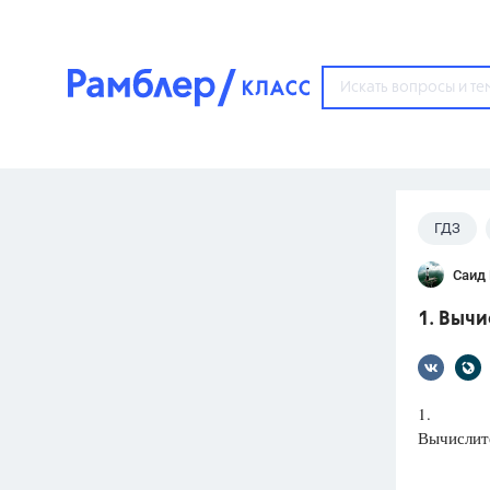
?
ГДЗ
Популярные тем
Саид
ГДЗ
67571
ответ
1. Вычи
ЕГЭ
3273
ответа
ОГЭ
1.
3460
ответов
Вычислит
ФИПИ
30
ответов