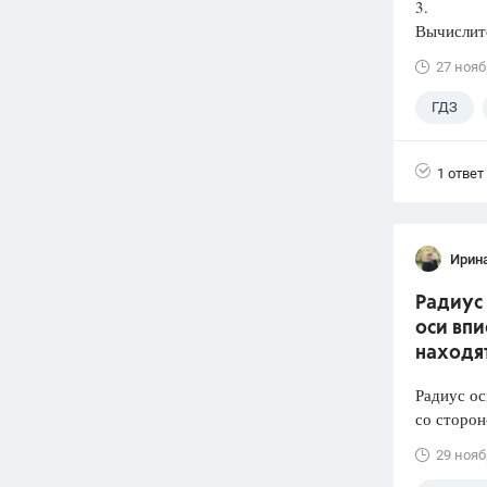
3.
Вычислите
27 нояб
ГДЗ
1 ответ
Ирин
Радиус 
оси впи
находят
Радиус ос
со сторон
29 нояб