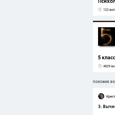
Психо
122 во
5 класс
4829 в
ПОХОЖИЕ В
Крис
3. Вычи