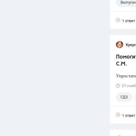
Выпуск
1 ответ
Кукус
Помогит
С.М.
Упростите
27 нояб
ГДЗ
1 ответ