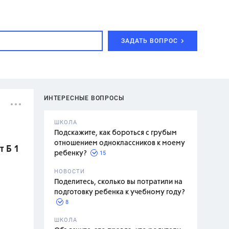
ЗАДАТЬ ВОПРОС
ИНТЕРЕСНЫЕ ВОПРОСЫ
ШКОЛА
Подскажите, как бороться с грубым
отношением одноклассников к моему
т Б 1
15
ребенку?
с,
7 класс,
НОВОСТИ
2 класс
Поделитесь, сколько вы потратили на
подготовку ребенка к учебному году?
8
.,
ШКОЛА
асян Л.С.,