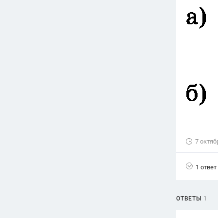
Вузы
1752
ответа
Олимпиады
82
ответа
Spotlight
1551
ответ
ГИА
280
ответов
7 октяб
1 ответ
ОТВЕТЫ
1