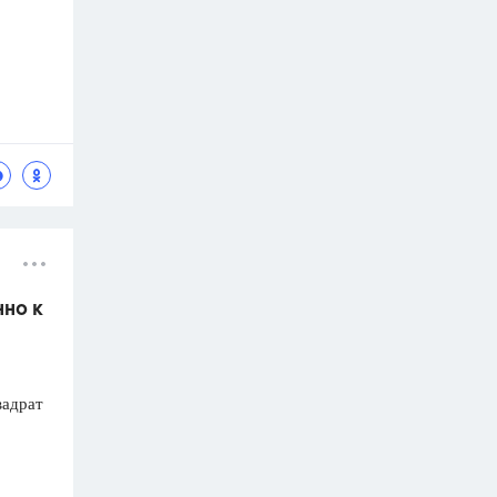
нно к
вадрат