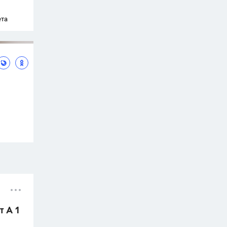
ета
т А 1