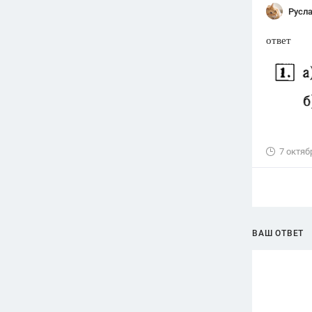
Русл
ответ
7 октяб
ВАШ ОТВЕТ