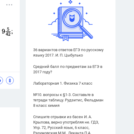
36 вариантов ответов ЕГЭ по русскому
языку 2017. И. П. Цыбулько
Средний балл по предметам за ЕГЭ в
2017 году?
Лабораторная 1. Физика 7 класс
№10. вопросы к §1-3. Составьте в
тетради таблицу. Рудзитис, Фельдман
8 класс химия
Спишите отрывки из басен И. А.
Крылова, верно употребляя не. ГДЗ,
Упр. 72, Русский язык, 6 класс,
Разумовская М.М., Леканта П.А.