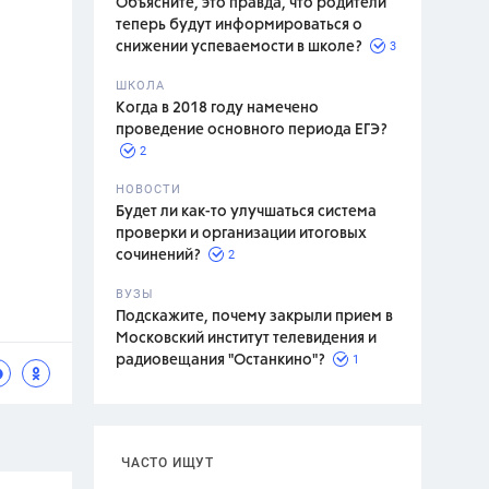
Объясните, это правда, что родители
теперь будут информироваться о
3
снижении успеваемости в школе?
ШКОЛА
спитание
Когда в 2018 году намечено
проведение основного периода ЕГЭ?
2
НОВОСТИ
Будет ли как-то улучшаться система
проверки и организации итоговых
2
сочинений?
ВУЗЫ
Подскажите, почему закрыли прием в
Московский институт телевидения и
1
радиовещания "Останкино"?
ЧАСТО ИЩУТ