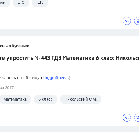
ной
ЕГЭ
ГДЗ
енька Кусенька
е упростить № 443 ГДЗ Математика 6 класс Никольс
 запись по образцу (
Подробнее...
)
ря 2017
Математика
6 класс
Никольский С.М.