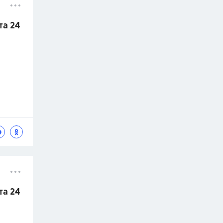
та 24
та 24
.