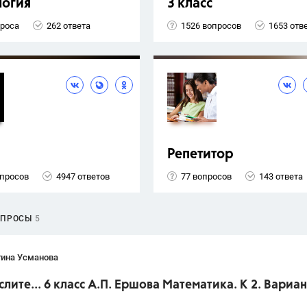
логия
3 класс
проса
262 ответа
1526 вопросов
1653 отв
Репетитор
опросов
4947 ответов
77 вопросов
143 ответа
ОПРОСЫ
5
тина Усманова
слите... 6 класс А.П. Ершова Математика. К 2. Вариан