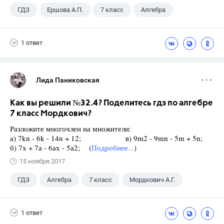
ГДЗ
Ершова А.П.
7 класс
Алгебра
1 ответ
Лида Паниковская
Как вы решили №32.4? Поделитесь гдз по алгебре
7 класс Мордкович?
Разложите многочлен на множители:
а) 7kn - 6k - 14n + 12; в) 9m2 - 9mn - 5m + 5n;
б) 7х + 7а - 6ах - 5а2; (
Подробнее...
)
15 ноября 2017
ГДЗ
Алгебра
7 класс
Мордкович А.Г.
1 ответ