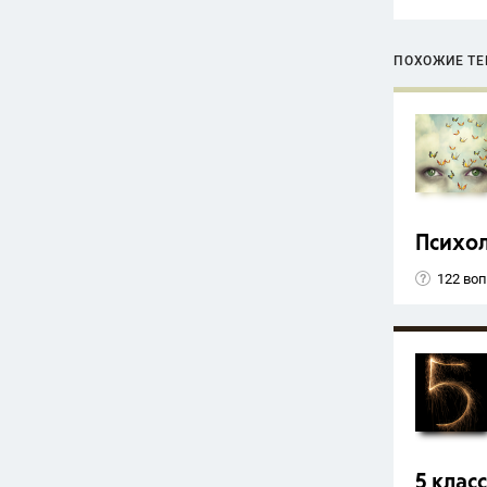
ПОХОЖИЕ Т
Психо
122 во
5 класс