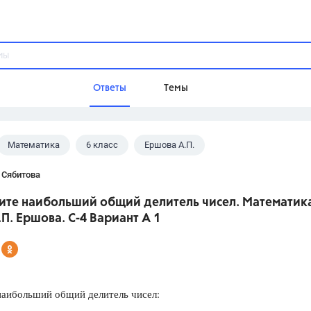
Ответы
Темы
Математика
6 класс
Ершова А.П.
ы
Домашнее задание
Русский язык,
Химия,
Геометрия,
 Сябитова
Обществознание,
Физика
дите наибольший общий делитель чисел. Математика
Школа
.П. Ершова. С-4 Вариант А 1
9 класс,
8 класс,
11 класс,
10 клас
6 класс,
4 класс,
5 класс,
1 класс,
Учебники
наибольший общий делитель чисел:
Разумовская М.М.,
Габриелян О.С
Рудзитис Г.Е.,
Цыбулько И.П.,
Атан