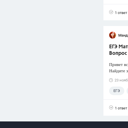
1 ответ
Манд
ЕГЭ Мат
Вопрос
Привет вс
Найдите з
23 нояб
ЕГЭ
1 ответ