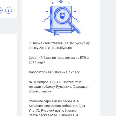
36 вариантов ответов ЕГЭ по русскому
языку 2017. И. П. Цыбулько
Средний балл по предметам за ЕГЭ в
2017 году?
Лабораторная 1. Физика 7 класс
№10. вопросы к §1-3. Составьте в
тетради таблицу. Рудзитис, Фельдман
8 класс химия
Спишите отрывки из басен И. А.
Крылова, верно употребляя не. ГДЗ,
Упр. 72, Русский язык, 6 класс,
Разумовская М.М., Леканта П.А.