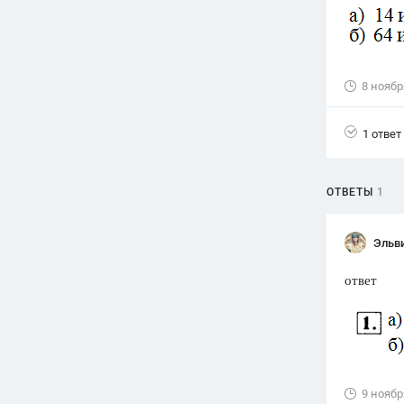
Вузы
1752
ответа
Олимпиады
8 ноябр
82
ответа
Spotlight
1 ответ
1551
ответ
ГИА
ОТВЕТЫ
1
280
ответов
Эльв
ответ
9 ноябр