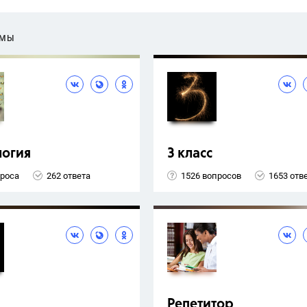
ЕМЫ
логия
3 класс
проса
262 ответа
1526 вопросов
1653 отв
Репетитор