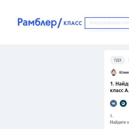
?
ГДЗ
Популярные тем
Юлия
ГДЗ
67571
ответ
1. Най
ЕГЭ
класс А
3273
ответа
ОГЭ
3460
ответов
1.
Найдите 
ФИПИ
30
ответов