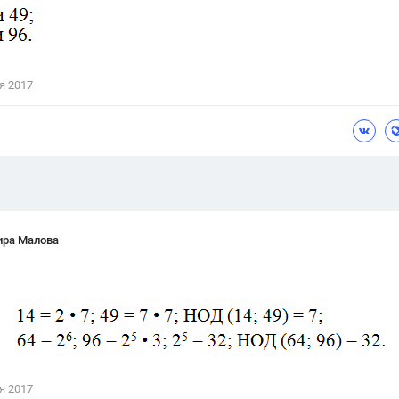
Цветков Л. А.
Психология
Отношения,
Любовь,
Красота,
Во
я 2017
ПОКАЗАТЬ ВСЕ
ира Малова
я 2017