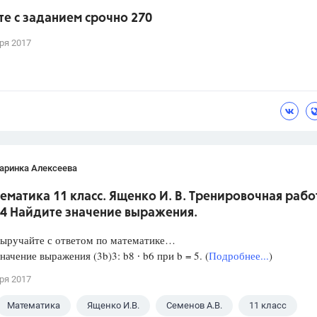
е с заданием срочно 270
ря 2017
аринка Алексеева
ематика 11 класс. Ященко И. В. Тренировочная рабо
 4 Найдите значение выражения.
Выручайте с ответом по математике…
начение выражения (3b)3: b8 ∙ b6 при b = 5. (
Подробнее...
)
ря 2017
Математика
Ященко И.В.
Семенов А.В.
11 класс