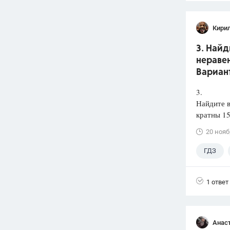
Кири
3. Найд
неравен
Вариант
3.
Найдите в
кратны 15
20 нояб
ГДЗ
1 ответ
Анас