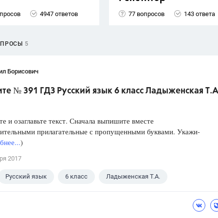
опросов
4947 ответов
77 вопросов
143 ответа
ОПРОСЫ
5
ил Борисович
е № 391 ГДЗ Русский язык 6 класс Ладыженская Т.А
е и озаглавьте текст. Сначала выпишите вместе
вительными прилагательные с пропущенными буквами. Укажи-
нее...
)
ря 2017
Русский язык
6 класс
Ладыженская Т.А.