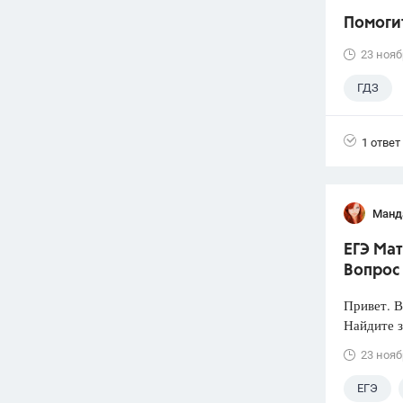
Помогит
23 нояб
ГДЗ
1 ответ
Манд
ЕГЭ Мат
Вопрос
Привет. 
Найдите з
23 нояб
ЕГЭ