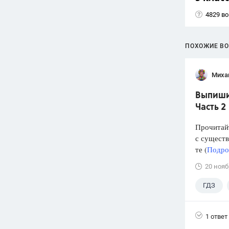
4829 в
ПОХОЖИЕ В
Миха
Выпишит
Часть 2
Прочитайт
с сущест
те (
Подроб
20 нояб
ГДЗ
1 ответ