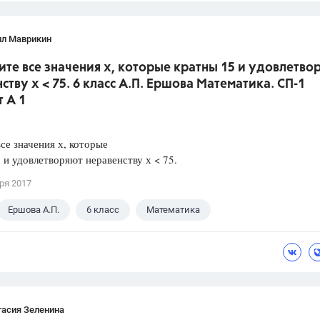
лл Маврикин
ите все значения х, которые кратны 15 и удовлетво
ству х < 75. 6 класс А.П. Ершова Математика. СП-1
 А 1
се значения х, которые
 и удовлетворяют неравенству х < 75.
ря 2017
Ершова А.П.
6 класс
Математика
тасия Зеленина