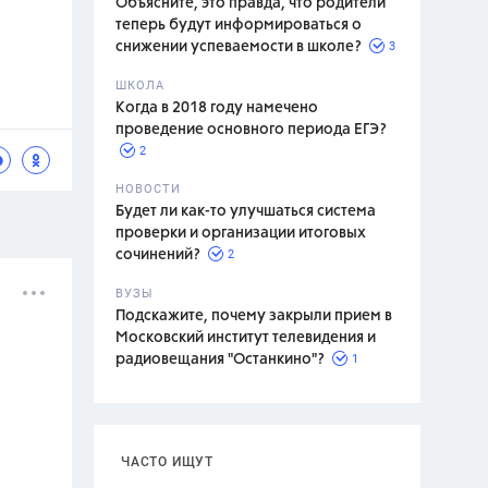
Объясните, это правда, что родители
теперь будут информироваться о
3
снижении успеваемости в школе?
ШКОЛА
спитание
Когда в 2018 году намечено
проведение основного периода ЕГЭ?
2
НОВОСТИ
Будет ли как-то улучшаться система
проверки и организации итоговых
2
сочинений?
ВУЗЫ
Подскажите, почему закрыли прием в
Московский институт телевидения и
1
радиовещания "Останкино"?
ЧАСТО ИЩУТ