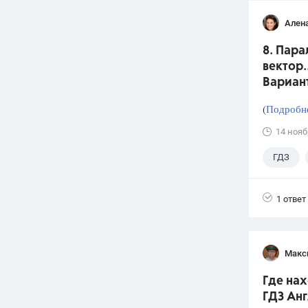
Ален
8. Пара
вектор.
Вариан
(
Подробне
14 нояб
ГДЗ
1 ответ
Макс
Где нах
ГДЗ Анг