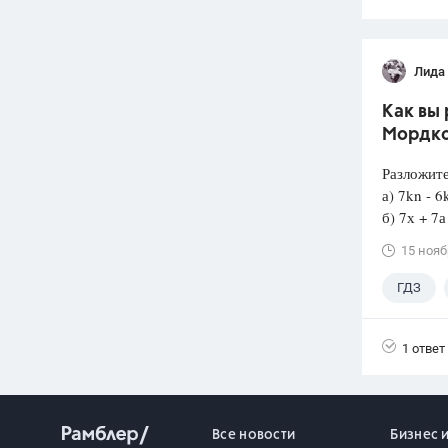
Лида
Как вы 
Мордко
Разложите
а) 7kn -
б) 7х + 7а
15 нояб
ГДЗ
1 ответ
Все новости
Бизнес 