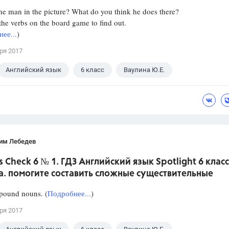
he man in the picture? What do you think he does there?
he verbs on the board game to find out.
ее...
)
ря 2017
Английский язык
6 класс
Ваулина Ю.Е.
им Лебедев
s Check 6 № 1. ГДЗ Английский язык Spotlight 6 класс
а. помогите составить сложные существительные
ound nouns. (
Подробнее...
)
ря 2017