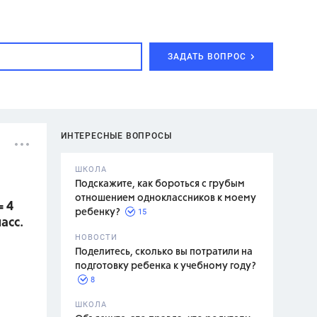
ЗАДАТЬ ВОПРОС
ИНТЕРЕСНЫЕ ВОПРОСЫ
ШКОЛА
Подскажите, как бороться с грубым
отношением одноклассников к моему
= 4
15
ребенку?
асс.
с,
7 класс,
НОВОСТИ
2 класс
Поделитесь, сколько вы потратили на
подготовку ребенка к учебному году?
8
.,
ШКОЛА
асян Л.С.,