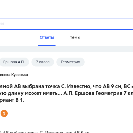
Ответы
Темы
Ершова А.П.
7 класс
Геометрия
ы
Домашнее задание
Русский язык,
Химия,
Геометрия,
енька Кусенька
Обществознание,
Физика
рямой АВ выбрана точка С. Известно, что АВ 9 см, ВС 
Школа
ую длину может иметь... А.П. Ершова Геометрия 7 кл
9 класс,
8 класс,
11 класс,
10 клас
риант В 1.
6 класс,
4 класс,
5 класс,
1 класс,
Учебники
Разумовская М.М.,
Габриелян О.С
 АВ выбрана точка С. Известно, что АВ 9 см,
Рудзитис Г.Е.,
Цыбулько И.П.,
Атан