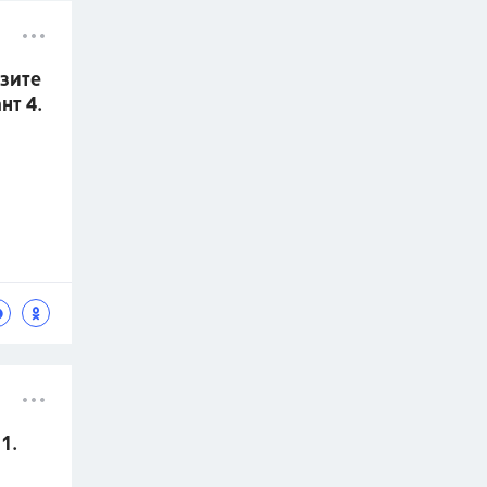
азите
нт 4.
1.