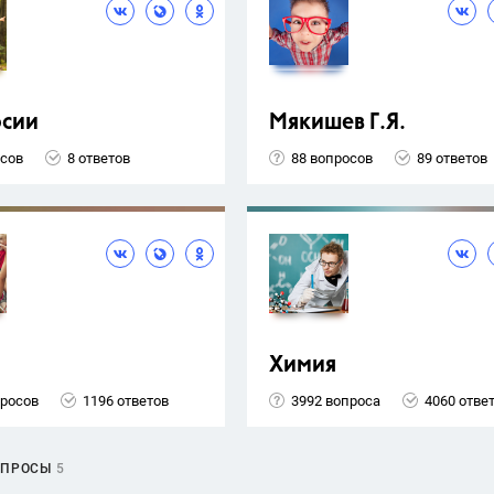
рсии
Мякишев Г.Я.
осов
8 ответов
88 вопросов
89 ответов
Химия
просов
1196 ответов
3992 вопроса
4060 отве
ОПРОСЫ
5