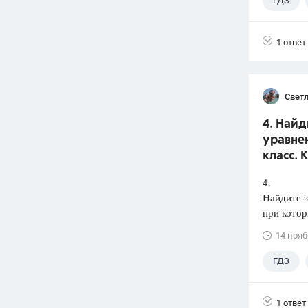
ГДЗ
1 ответ
Светл
4. Най
уравнен
класс. 
4.
Найдите з
при кото
14 нояб
ГДЗ
1 ответ