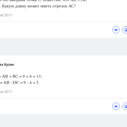
. Какую длину может иметь отрезок АС?
Цветков Л. А.
ря 2017
Психология
Отношения,
Любовь,
Красота,
Во
ПОКАЗАТЬ ВСЕ
ма Кузин
АВ + ВС = 9 + 4 = 13;
АВ - DC = 9 - 4 = 5.
ря 2017