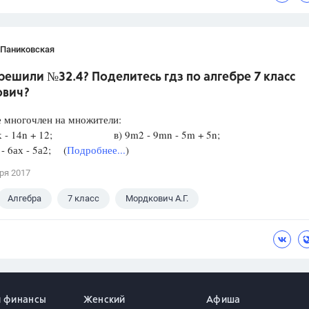
 Паниковская
решили №32.4? Поделитесь гдз по алгебре 7 класс
вич?
 многочлен на множители:
 6k - 14n + 12; в) 9m2 - 9mn - 5m + 5n;
 - 6ах - 5а2; (
Подробнее...
)
ря 2017
Алгебра
7 класс
Мордкович А.Г.
и финансы
Женский
Афиша