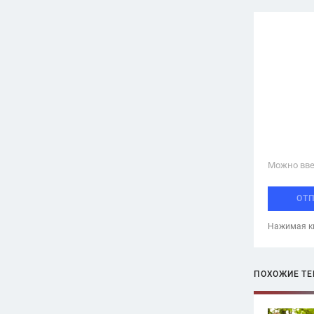
Можно вве
ОТ
Нажимая кн
ПОХОЖИЕ Т