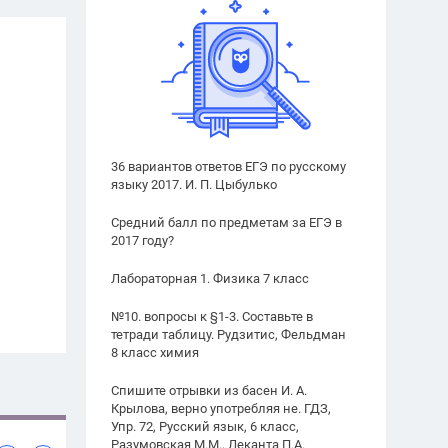
36 вариантов ответов ЕГЭ по русскому
языку 2017. И. П. Цыбулько
Средний балл по предметам за ЕГЭ в
2017 году?
Лабораторная 1. Физика 7 класс
№10. вопросы к §1-3. Составьте в
тетради таблицу. Рудзитис, Фельдман
8 класс химия
Спишите отрывки из басен И. А.
Крылова, верно употребляя не. ГДЗ,
Упр. 72, Русский язык, 6 класс,
Разумовская М.М., Леканта П.А.