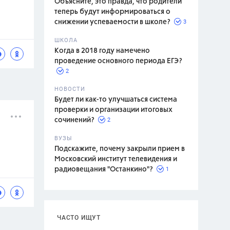
Объясните, это правда, что родители
теперь будут информироваться о
3
снижении успеваемости в школе?
ШКОЛА
спитание
Когда в 2018 году намечено
проведение основного периода ЕГЭ?
2
НОВОСТИ
Будет ли как-то улучшаться система
проверки и организации итоговых
2
сочинений?
ВУЗЫ
Подскажите, почему закрыли прием в
Московский институт телевидения и
1
радиовещания "Останкино"?
ЧАСТО ИЩУТ