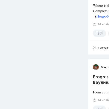
Where is t
Complete t
(
Подробн
14 нояб
ГДЗ
1 ответ
Макс
Progres
Ваулин
Form comp
14 нояб