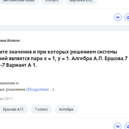
Английский язык
6 класс
Ваулина Ю.Е.
ана Волкон
дите значения и при которых решением системы
ий является пара х = 1, у = 1. Алгебра А.П. Ершова 7
К-7 Вариант А 1.
начения и
рых решением (
Подробнее...
)
ря 2017
Ершова А.П.
7 класс
Алгебра