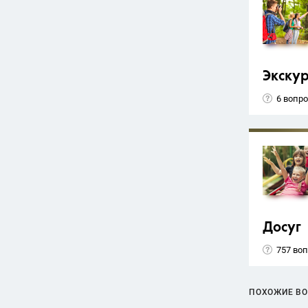
Экску
6 вопр
Досуг
757 во
ПОХОЖИЕ В