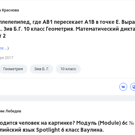
а Краснова
ллелепипед, где АВ1 пересекает А1В в точке Е. Выр
.. Зив Б.Г. 10 класс Геометрия. Математический дикта
т 2
е...
)
ря 2017
Геометрия
Зив Б. Г.
10 класс
им Лебедев
одится человек на картинке? Модуль (Module) 6c № 
лийский язык Spotlight 6 класс Ваулина.